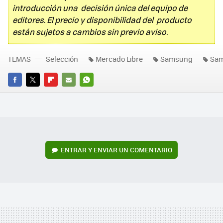
introducción una decisión única del equipo de
editores. El precio y disponibilidad del producto
están sujetos a cambios sin previo aviso.
TEMAS
Selección
Mercado Libre
Samsung
Sam
FACEBOOK
TWITTER
FLIPBOARD
E-
WHATSAPP
MAIL
ENTRAR Y ENVIAR UN COMENTARIO