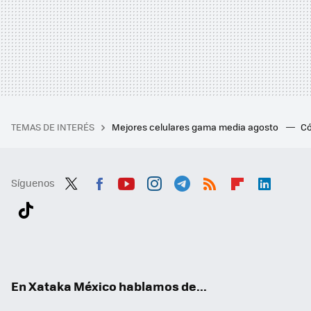
TEMAS DE INTERÉS
Mejores celulares gama media agosto
Có
Síguenos
Twit
Fac
You
Inst
Tele
RSS
Flip
Link
ter
ebo
tub
agr
gra
boa
edI
Tikt
ok
e
am
m
rd
n
ok
En Xataka México hablamos de...