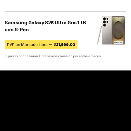
Samsung Galaxy S25 Ultra Gris 1 TB
con S-Pen
PVP en Mercado Libre —
$
21,599.00
El precio podría variar. Obtenemos comisión por estos enlaces