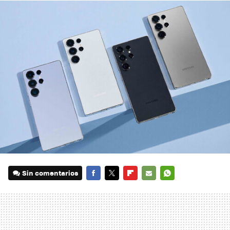
Sin comentarios
FACEBOOK
TWITTER
FLIPBOARD
E-
WHATSAPP
MAIL