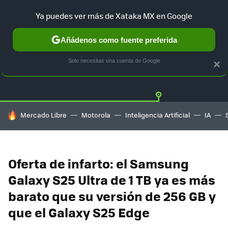
Ya puedes ver más de Xataka MX en Google
Añádenos como fuente preferida
OFERTAS
GUÍA DE COMPRAS
MERCADO LIBRE
AMAZON
Solo necesitas una cuenta de Google
×
HOY SE HABLA DE
Mercado Libre
Motorola
Inteligencia Artificial
IA
Oferta de infarto: el Samsung
Galaxy S25 Ultra de 1 TB ya es más
barato que su versión de 256 GB y
que el Galaxy S25 Edge