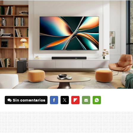
Sin comentarios
FACEBOOK
TWITTER
FLIPBOARD
E-
WHATSAPP
MAIL