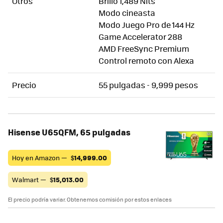
Otros
Brillo 1,489 Nits
Modo cineasta
Modo Juego Pro de 144 Hz
Game Accelerator 288
AMD FreeSync Premium
Control remoto con Alexa
Precio
55 pulgadas - 9,999 pesos
Hisense U65QFM, 65 pulgadas
Hoy en Amazon —
$
14,999.00
Walmart —
$
15,013.00
El precio podría variar. Obtenemos comisión por estos enlaces