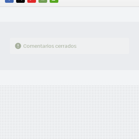
FACEBOOK
TWITTER
FLIPBOARD
E-
WHATSAPP
MAIL
Comentarios cerrados