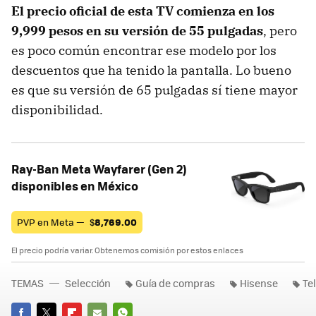
El precio oficial de esta TV comienza en los
9,999 pesos en su versión de 55 pulgadas
, pero
es poco común encontrar ese modelo por los
descuentos que ha tenido la pantalla. Lo bueno
es que su versión de 65 pulgadas sí tiene mayor
disponibilidad.
Ray-Ban Meta Wayfarer (Gen 2)
disponibles en México
PVP en Meta —
$
8,769.00
El precio podría variar. Obtenemos comisión por estos enlaces
TEMAS
Selección
Guía de compras
Hisense
Te