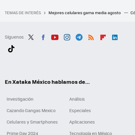
TEMAS DE INTERÉS
Mejores celulares gama media agosto
Có
Síguenos
Twit
Fac
You
Inst
Tele
RSS
Flip
Link
ter
ebo
tub
agr
gra
boa
edI
Tikt
ok
e
am
m
rd
n
ok
En Xataka México hablamos de...
Investigación
Análisis
Cazando Gangas Mexico
Especiales
Celulares y Smartphones
Aplicaciones
Prime Day 2024
Tecnología en México