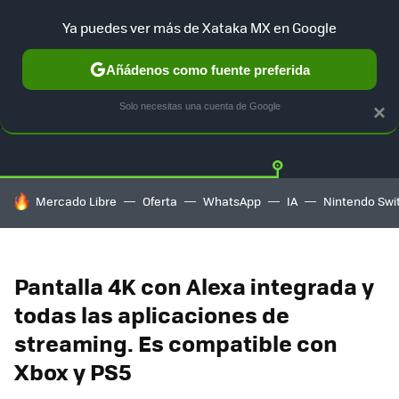
Ya puedes ver más de Xataka MX en Google
Añádenos como fuente preferida
OFERTAS
GUÍA DE COMPRAS
MERCADO LIBRE
AMAZON
Solo necesitas una cuenta de Google
×
HOY SE HABLA DE
Mercado Libre
Oferta
WhatsApp
IA
Nintendo Swi
Pantalla 4K con Alexa integrada y
todas las aplicaciones de
streaming. Es compatible con
Xbox y PS5