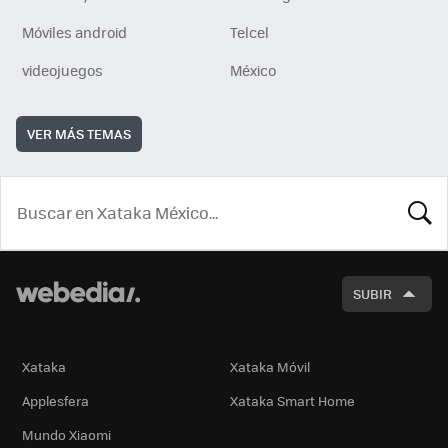
Móviles android
Telcel
videojuegos
México
VER MÁS TEMAS
BUSCA
SUBIR
Xataka
Xataka Móvil
Applesfera
Xataka Smart Home
Mundo Xiaomi