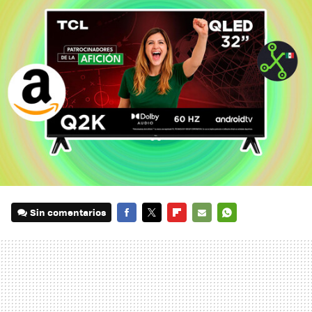
Sin comentarios
FACEBOOK
TWITTER
FLIPBOARD
E-
WHATSAPP
MAIL