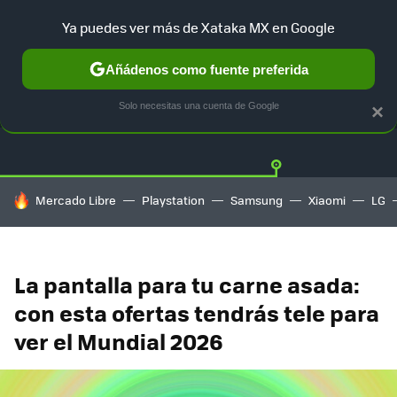
Ya puedes ver más de Xataka MX en Google
Añádenos como fuente preferida
OFERTAS
GUÍA DE COMPRAS
MERCADO LIBRE
AMAZON
Solo necesitas una cuenta de Google
×
HOY SE HABLA DE
Mercado Libre
Playstation
Samsung
Xiaomi
LG
La pantalla para tu carne asada:
con esta ofertas tendrás tele para
ver el Mundial 2026