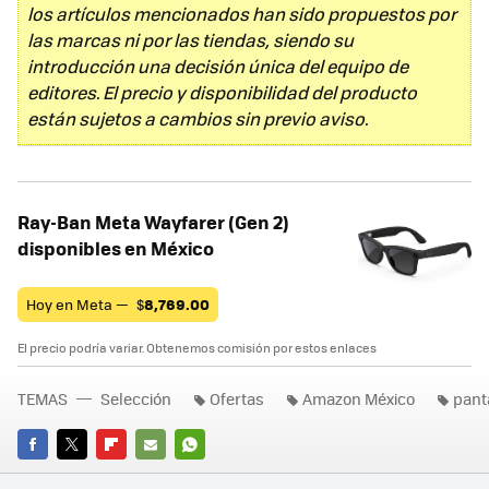
los artículos mencionados han sido propuestos por
las marcas ni por las tiendas, siendo su
introducción una decisión única del equipo de
editores. El precio y disponibilidad del producto
están sujetos a cambios sin previo aviso.
Ray-Ban Meta Wayfarer (Gen 2)
disponibles en México
Hoy en Meta —
$
8,769.00
El precio podría variar. Obtenemos comisión por estos enlaces
TEMAS
Selección
Ofertas
Amazon México
pant
FACEBOOK
TWITTER
FLIPBOARD
E-
WHATSAPP