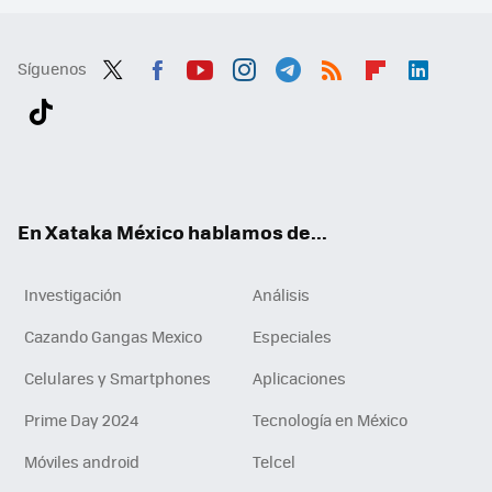
Síguenos
Twit
Fac
You
Inst
Tele
RSS
Flip
Link
ter
ebo
tub
agr
gra
boa
edI
Tikt
ok
e
am
m
rd
n
ok
En Xataka México hablamos de...
Investigación
Análisis
Cazando Gangas Mexico
Especiales
Celulares y Smartphones
Aplicaciones
Prime Day 2024
Tecnología en México
Móviles android
Telcel