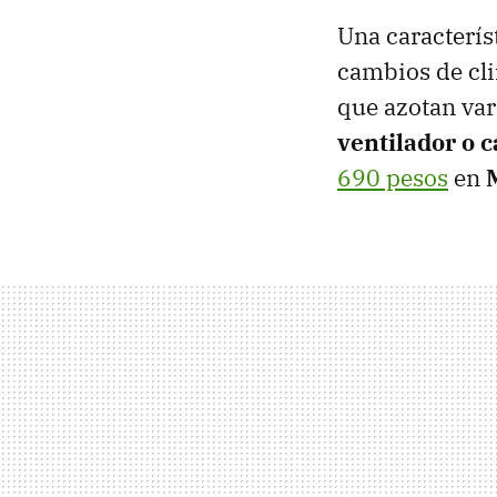
Una característ
cambios de clim
que azotan vari
ventilador o 
690 pesos
en