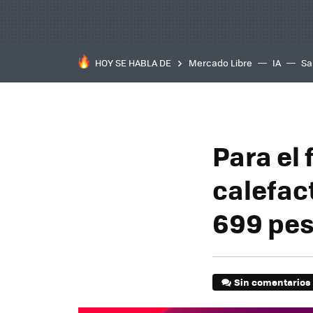
HOY SE HABLA DE
Mercado Libre
IA
Sa
Para el 
calefac
699 pes
Sin comentarios