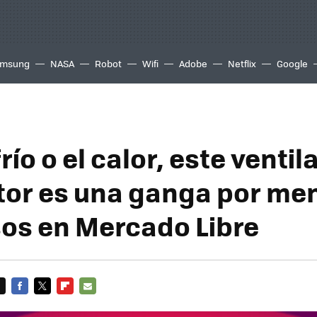
msung
NASA
Robot
Wifi
Adobe
Netflix
Google
frío o el calor, este venti
tor es una ganga por me
os en Mercado Libre
FACEBOOK
TWITTER
FLIPBOARD
E-