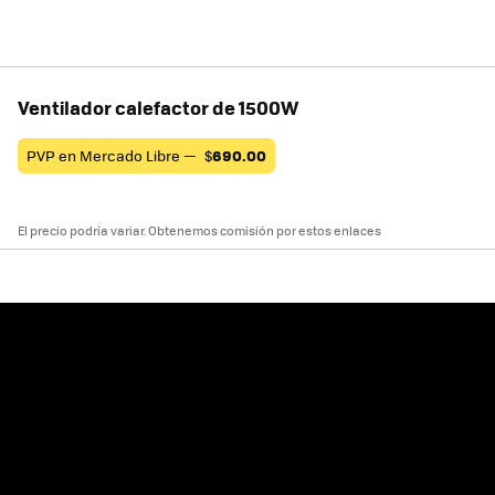
Ventilador calefactor de 1500W
PVP en Mercado Libre —
$
690.00
El precio podría variar. Obtenemos comisión por estos enlaces