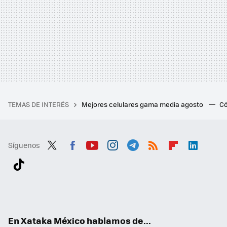
TEMAS DE INTERÉS
Mejores celulares gama media agosto
Có
Síguenos
Twit
Fac
You
Inst
Tele
RSS
Flip
Link
ter
ebo
tub
agr
gra
boa
edI
Tikt
ok
e
am
m
rd
n
ok
En Xataka México hablamos de...