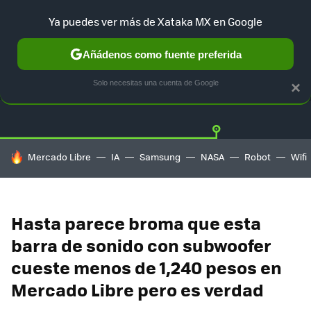
Ya puedes ver más de Xataka MX en Google
Añádenos como fuente preferida
OFERTAS
GUÍA DE COMPRAS
MERCADO LIBRE
AMAZON
Solo necesitas una cuenta de Google
×
HOY SE HABLA DE
Mercado Libre
IA
Samsung
NASA
Robot
Wifi
Hasta parece broma que esta
barra de sonido con subwoofer
cueste menos de 1,240 pesos en
Mercado Libre pero es verdad