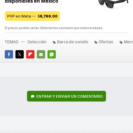
disponibles en México
PVP en Meta —
$
8,769.00
El precio podría variar. Obtenemos comisión por estos enlaces
TEMAS
Selección
Barra de sonido
Ofertas
Merc
FACEBOOK
TWITTER
FLIPBOARD
E-
WHATSAPP
MAIL
ENTRAR Y ENVIAR UN COMENTARIO