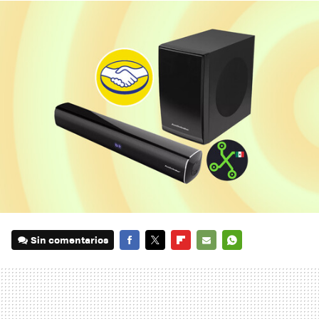
Sin comentarios
FACEBOOK
TWITTER
FLIPBOARD
E-
WHATSAPP
MAIL