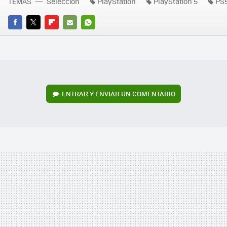
TEMAS
Selección
PlayStation
PlayStation 5
PS
FACEBOOK
TWITTER
FLIPBOARD
E-
WHATSAPP
MAIL
ENTRAR Y ENVIAR UN COMENTARIO