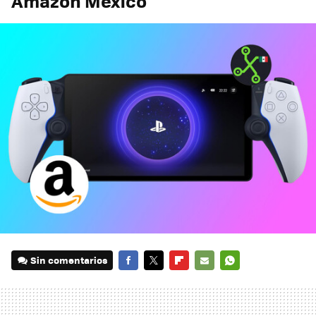
Amazon México
Sin comentarios
FACEBOOK
TWITTER
FLIPBOARD
E-
WHATSAPP
MAIL