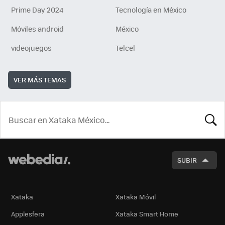
Prime Day 2024
Tecnología en México
Móviles android
México
videojuegos
Telcel
VER MÁS TEMAS
BUSCA
SUBIR
Xataka
Xataka Móvil
Applesfera
Xataka Smart Home