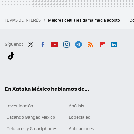
TEMAS DE INTERÉS
Mejores celulares gama media agosto
Có
Síguenos
Twit
Fac
You
Inst
Tele
RSS
Flip
Link
ter
ebo
tub
agr
gra
boa
edI
Tikt
ok
e
am
m
rd
n
ok
En Xataka México hablamos de...
Investigación
Análisis
Cazando Gangas Mexico
Especiales
Celulares y Smartphones
Aplicaciones