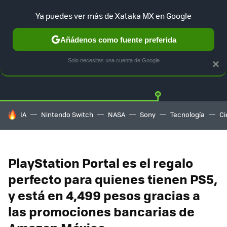
Ya puedes ver más de Xataka MX en Google
Añádenos como fuente preferida
OFERTAS
GUÍA DE COMPRAS
MERCADO LIBRE
AMAZON
Solo necesitas una cuenta de Google
×
HOY SE HABLA DE
IA
Nintendo Switch
NASA
Sony
Tecnología
Ci
PlayStation Portal es el regalo
perfecto para quienes tienen PS5,
y está en 4,499 pesos gracias a
las promociones bancarias de