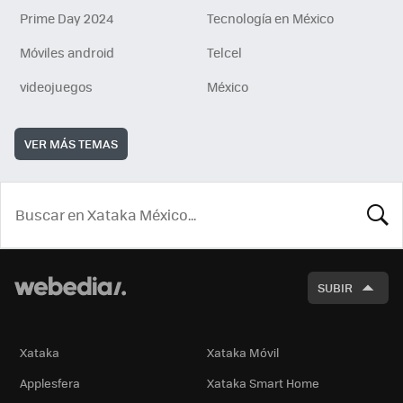
Prime Day 2024
Tecnología en México
Móviles android
Telcel
videojuegos
México
VER MÁS TEMAS
BUSCA
SUBIR
Xataka
Xataka Móvil
Applesfera
Xataka Smart Home