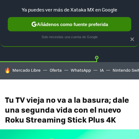
Ya puedes ver más de Xataka MX en Google
Añádenos como fuente preferida
OFERTAS
GUÍA DE COMPRAS
MERCADO LIBRE
AMAZON
Solo necesitas una cuenta de Google
×
HOY SE HABLA DE
Mercado Libre
Oferta
WhatsApp
IA
Nintendo Swi
Tu TV vieja no va a la basura; dale
una segunda vida con el nuevo
Roku Streaming Stick Plus 4K