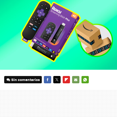
Sin comentarios
FACEBOOK
TWITTER
FLIPBOARD
E-
WHATSAPP
MAIL