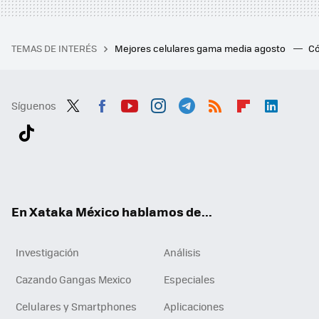
TEMAS DE INTERÉS
Mejores celulares gama media agosto
Có
Síguenos
Twit
Fac
You
Inst
Tele
RSS
Flip
Link
ter
ebo
tub
agr
gra
boa
edI
Tikt
ok
e
am
m
rd
n
ok
En Xataka México hablamos de...
Investigación
Análisis
Cazando Gangas Mexico
Especiales
Celulares y Smartphones
Aplicaciones