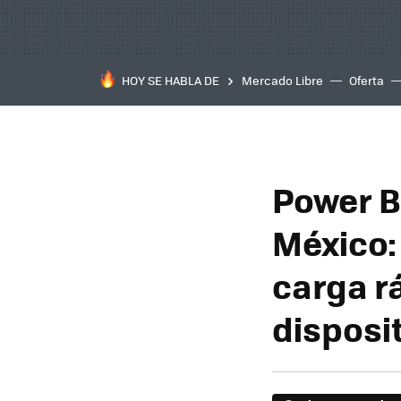
HOY SE HABLA DE
Mercado Libre
Oferta
Power B
México:
carga r
disposi