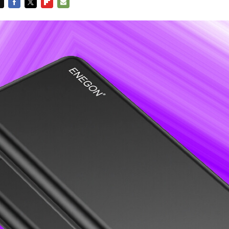
FACEBOOK
TWITTER
FLIPBOARD
E-
MAIL