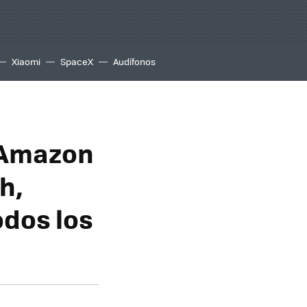
Xiaomi
SpaceX
Audífonos
 Amazon
h,
odos los