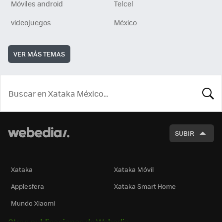
Móviles android
Telcel
videojuegos
México
VER MÁS TEMAS
BUSCA
SUBIR
Xataka
Xataka Móvil
Applesfera
Xataka Smart Home
Mundo Xiaomi
Otras publicaciones de Webedia