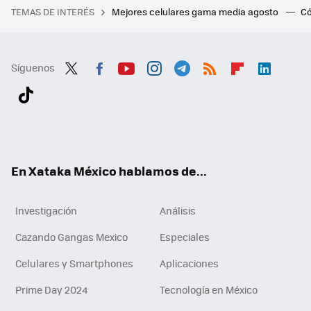
TEMAS DE INTERÉS
Mejores celulares gama media agosto
Có
Síguenos
Twit
Fac
You
Inst
Tele
RSS
Flip
Link
ter
ebo
tub
agr
gra
boa
edI
Tikt
ok
e
am
m
rd
n
ok
En Xataka México hablamos de...
Investigación
Análisis
Cazando Gangas Mexico
Especiales
Celulares y Smartphones
Aplicaciones
Prime Day 2024
Tecnología en México