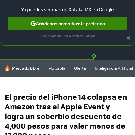
Ya puedes ver más de Xataka MX en Google
Añádenos como fuente preferida
OFERTAS
GUÍA DE COMPRAS
MERCADO LIBRE
AMAZON
Solo necesitas una cuenta de Google
×
HOY SE HABLA DE
Mercado Libre
Motorola
Oferta
Inteligencia Artificial
El precio del iPhone 14 colapsa en
Amazon tras el Apple Event y
logra un soberbio descuento de
4,000 pesos para valer menos de