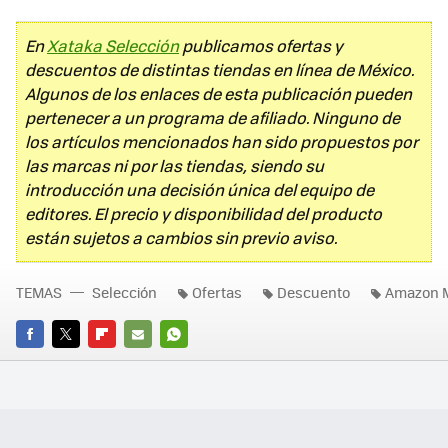
En
Xataka Selección
publicamos ofertas y
descuentos de distintas tiendas en línea de México.
Algunos de los enlaces de esta publicación pueden
pertenecer a un programa de afiliado. Ninguno de
los artículos mencionados han sido propuestos por
las marcas ni por las tiendas, siendo su
introducción una decisión única del equipo de
editores. El precio y disponibilidad del producto
están sujetos a cambios sin previo aviso.
TEMAS
Selección
Ofertas
Descuento
Amazon 
FACEBOOK
TWITTER
FLIPBOARD
E-
WHATSAPP
MAIL