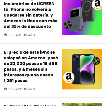
inalámbrico de UGREEN
tu iPhone no volverá a
quedarse sin batería, y
Amazon lo tiene con más
del 35% de descuento
COMENTARIOS
0
HACE UN AÑO
El precio de este iPhone
colapsó en Amazon: pasó
de 32,000 pesos a 15,499
pesos; y a meses sin
intereses queda desde
1,291 pesos
COMENTARIOS
0
HACE UN AÑO