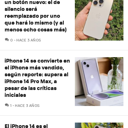
un botón nuevo: el de
silencio será
reemplazado por uno
que hará lo mismo (y al
menos ocho cosas más)
COMENTARIOS
0
HACE 3 AÑOS
iPhone 14 se convierte en
el iPhone más vendido,
según reporte: supera al
iPhone 14 Pro Max, a
pesar de las críticas
iniciales
COMENTARIOS
1
HACE 3 AÑOS
El iPhone 14 es el