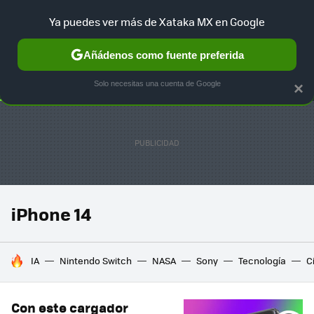
Ya puedes ver más de Xataka MX en Google
SELECCIÓN
GAMING
HOME
AUTO
TERRITORIO SAM
Añádenos como fuente preferida
Solo necesitas una cuenta de Google
×
iPhone 14
HOY SE HABLA DE
IA
Nintendo Switch
NASA
Sony
Tecnología
C
Con este cargador