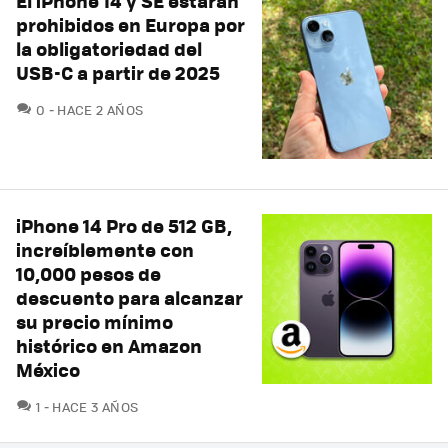
El iPhone 14 y SE estarán
prohibidos en Europa por
la obligatoriedad del
USB-C a partir de 2025
COMENTARIOS
0
HACE 2 AÑOS
iPhone 14 Pro de 512 GB,
increíblemente con
10,000 pesos de
descuento para alcanzar
su precio mínimo
histórico en Amazon
México
COMENTARIOS
1
HACE 3 AÑOS