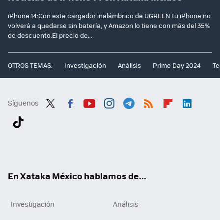
iPhone 14:Con este cargador inalámbrico de UGREEN tu iPhone no
volverá a quedarse sin batería, y Amazon lo tiene con más del 35%
de descuento.El precio de...
OTROS TEMAS:
Investigación
Análisis
Prime Day 2024
Te
Síguenos
Twit
Fac
You
Inst
Tele
RSS
Flip
Link
ter
ebo
tub
agr
gra
boa
edI
Tikt
ok
e
am
m
rd
n
ok
En Xataka México hablamos de...
Investigación
Análisis