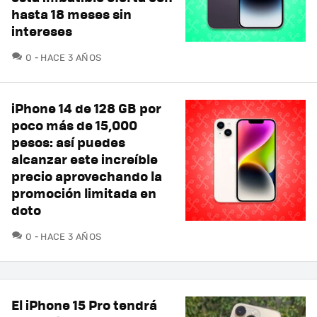
hasta 18 meses sin
intereses
COMENTARIOS
0
HACE 3 AÑOS
iPhone 14 de 128 GB por
poco más de 15,000
pesos: así puedes
alcanzar este increíble
precio aprovechando la
promoción limitada en
doto
COMENTARIOS
0
HACE 3 AÑOS
El iPhone 15 Pro tendrá