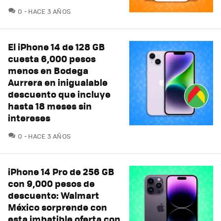
COMENTARIOS
0
HACE 3 AÑOS
El iPhone 14 de 128 GB
cuesta 6,000 pesos
menos en Bodega
Aurrera en inigualable
descuento que incluye
hasta 18 meses sin
intereses
COMENTARIOS
0
HACE 3 AÑOS
iPhone 14 Pro de 256 GB
con 9,000 pesos de
descuento: Walmart
México sorprende con
esta imbatible oferta con