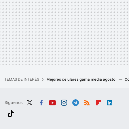
TEMAS DE INTERÉS
Mejores celulares gama media agosto
Có
Síguenos
Twit
Fac
You
Inst
Tele
RSS
Flip
Link
ter
ebo
tub
agr
gra
boa
edI
Tikt