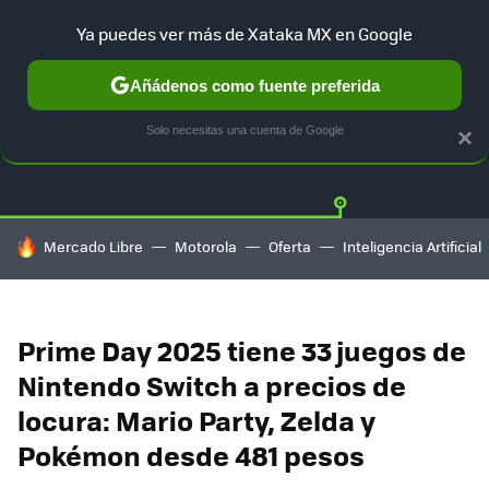
Ya puedes ver más de Xataka MX en Google
Añádenos como fuente preferida
OFERTAS
GUÍA DE COMPRAS
MERCADO LIBRE
AMAZON
Solo necesitas una cuenta de Google
×
HOY SE HABLA DE
Mercado Libre
Motorola
Oferta
Inteligencia Artificial
Prime Day 2025 tiene 33 juegos de
Nintendo Switch a precios de
locura: Mario Party, Zelda y
Pokémon desde 481 pesos