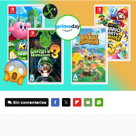
Sin comentarios
FACEBOOK
TWITTER
FLIPBOARD
E-
WHATSAPP
MAIL