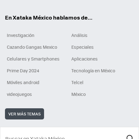
ok
e
am
m
rd
n
ok
En Xataka México hablamos de...
Investigación
Análisis
Cazando Gangas Mexico
Especiales
Celulares y Smartphones
Aplicaciones
Prime Day 2024
Tecnología en México
Móviles android
Telcel
videojuegos
México
VER MÁS TEMAS