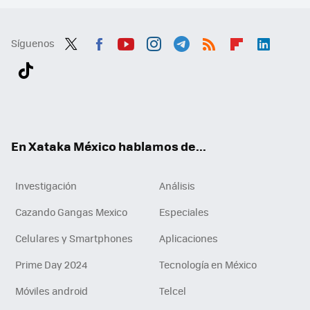
Síguenos
Twit
Fac
You
Inst
Tele
RSS
Flip
Link
ter
ebo
tub
agr
gra
boa
edI
Tikt
ok
e
am
m
rd
n
ok
En Xataka México hablamos de...
Investigación
Análisis
Cazando Gangas Mexico
Especiales
Celulares y Smartphones
Aplicaciones
Prime Day 2024
Tecnología en México
Móviles android
Telcel