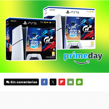
Sin comentarios
FACEBOOK
TWITTER
FLIPBOARD
E-
WHATSAPP
MAIL