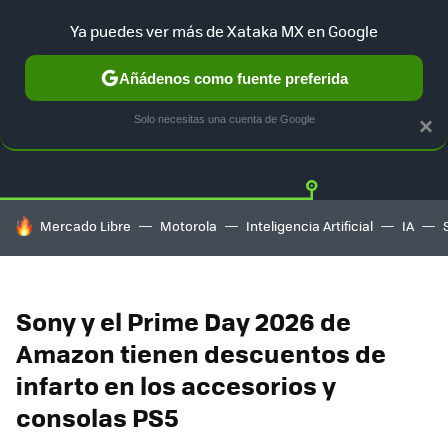
Ya puedes ver más de Xataka MX en Google
Añádenos como fuente preferida
OFERTAS
GUÍA DE COMPRAS
MERCADO LIBRE
AMAZON
Solo necesitas una cuenta de Google
×
HOY SE HABLA DE
Mercado Libre
Motorola
Inteligencia Artificial
IA
Sony y el Prime Day 2026 de
Amazon tienen descuentos de
infarto en los accesorios y
consolas PS5