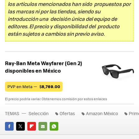
los artículos mencionados han sido propuestos por
las marcas ni por las tiendas, siendo su
introducción una decisión única del equipo de
editores. El precio y disponibilidad del producto
están sujetos a cambios sin previo aviso.
Ray-Ban Meta Wayfarer (Gen 2)
disponibles en México
PVP en Meta —
$
8,769.00
El precio podría variar. Obtenemos comisión por estos enlaces
TEMAS
Selección
Ofertas
Amazon México
Prim
FACEBOOK
TWITTER
FLIPBOARD
E-
WHATSAPP