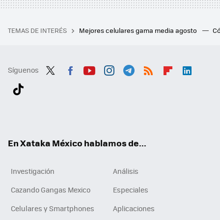
TEMAS DE INTERÉS
Mejores celulares gama media agosto
Có
Síguenos
Twit
Fac
You
Inst
Tele
RSS
Flip
Link
ter
ebo
tub
agr
gra
boa
edI
Tikt
ok
e
am
m
rd
n
ok
En Xataka México hablamos de...
Investigación
Análisis
Cazando Gangas Mexico
Especiales
Celulares y Smartphones
Aplicaciones