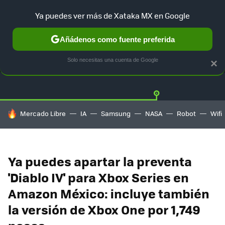
Ya puedes ver más de Xataka MX en Google
Añádenos como fuente preferida
OFERTAS
GUÍA DE COMPRAS
MERCADO LIBRE
AMAZON
Solo necesitas una cuenta de Google
×
HOY SE HABLA DE
Mercado Libre
IA
Samsung
NASA
Robot
Wifi
Ya puedes apartar la preventa
'Diablo IV' para Xbox Series en
Amazon México: incluye también
la versión de Xbox One por 1,749