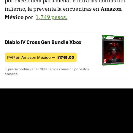
por excelencia para luchar contra las hordas del
infierno, la preventa la encuentras en
Amazon
México
por
1,749 pesos.
Diablo IV Cross Gen Bundle Xbox
PVP en Amazon México —
$
1749.00
El precio podría variar. Obtenemos comisión por estos
enlaces