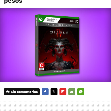
pesos
Sin comentarios
FACEBOOK
TWITTER
FLIPBOARD
E-
WHATSAPP
MAIL