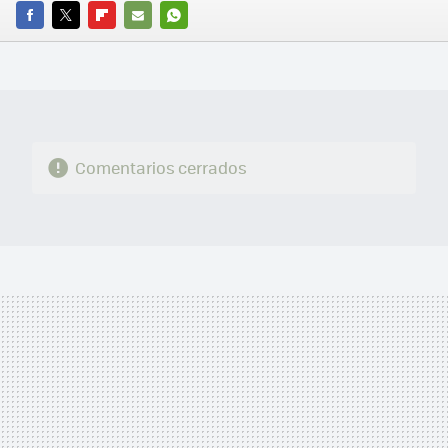
FACEBOOK
TWITTER
FLIPBOARD
E-
WHATSAPP
MAIL
Comentarios cerrados