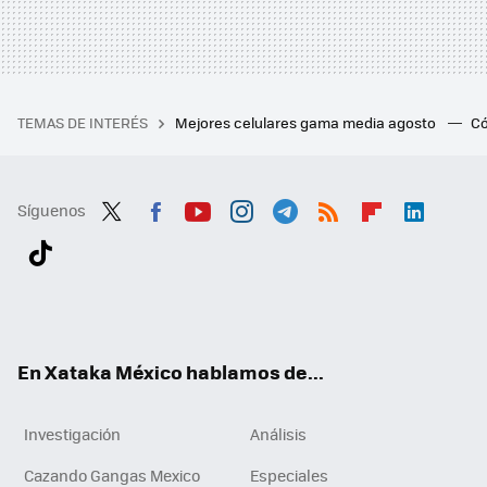
TEMAS DE INTERÉS
Mejores celulares gama media agosto
Có
Síguenos
Twit
Fac
You
Inst
Tele
RSS
Flip
Link
ter
ebo
tub
agr
gra
boa
edI
Tikt
ok
e
am
m
rd
n
ok
En Xataka México hablamos de...
Investigación
Análisis
Cazando Gangas Mexico
Especiales