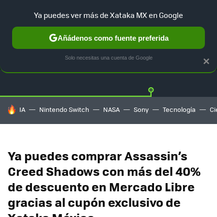
Ya puedes ver más de Xataka MX en Google
Añádenos como fuente preferida
OFERTAS
GUÍA DE COMPRAS
MERCADO LIBRE
AMAZON
Solo necesitas una cuenta de Google
×
HOY SE HABLA DE
IA
Nintendo Switch
NASA
Sony
Tecnología
Ci
Ya puedes comprar Assassin’s
Creed Shadows con más del 40%
de descuento en Mercado Libre
gracias al cupón exclusivo de