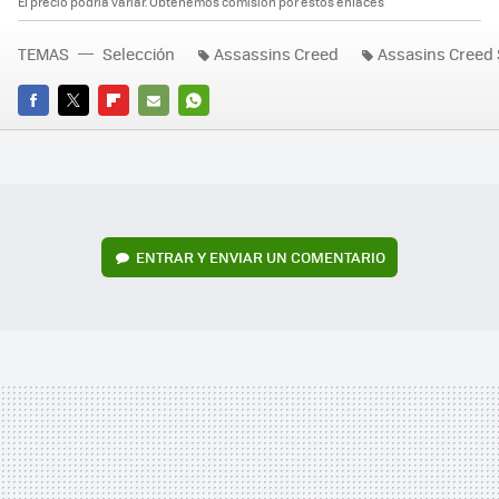
El precio podría variar. Obtenemos comisión por estos enlaces
TEMAS
Selección
Assassins Creed
Assasins Creed
FACEBOOK
TWITTER
FLIPBOARD
E-
WHATSAPP
MAIL
ENTRAR Y ENVIAR UN COMENTARIO