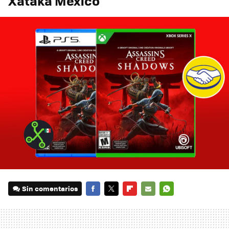
Xataka México
Sin comentarios
FACEBOOK
TWITTER
FLIPBOARD
E-
WHATSAPP
MAIL