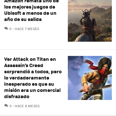
Amazon remata uno de
los mejores juegos de
Ubisoft a menos de un
año de su salida
COMENTARIOS
0
HACE 7 MESES
Ver Attack on Titan en
Assassin’s Creed
sorprendió a todos, pero
lo verdaderamente
inesperado es que su
misión era un comercial
disfrazado
COMENTARIOS
0
HACE 8 MESES