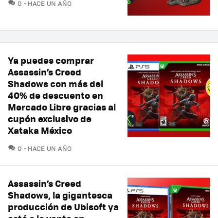
COMENTARIOS
0
HACE UN AÑO
Ya puedes comprar
Assassin’s Creed
Shadows con más del
40% de descuento en
Mercado Libre gracias al
cupón exclusivo de
Xataka México
COMENTARIOS
0
HACE UN AÑO
Assassin’s Creed
Shadows, la gigantesca
producción de Ubisoft ya