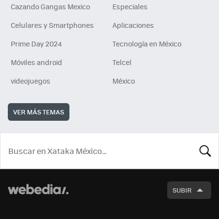
Cazando Gangas Mexico
Especiales
Celulares y Smartphones
Aplicaciones
Prime Day 2024
Tecnología en México
Móviles android
Telcel
videojuegos
México
VER MÁS TEMAS
BUSCA
SUBIR