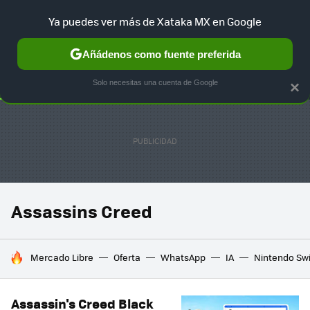
Ya puedes ver más de Xataka MX en Google
SELECCIÓN
GAMING
HOME
AUTO
TERRITORIO SAM
Añádenos como fuente preferida
Solo necesitas una cuenta de Google
×
Assassins Creed
HOY SE HABLA DE
Mercado Libre
Oferta
WhatsApp
IA
Nintendo Sw
Assassin's Creed Black