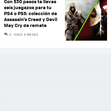
Con 530 pesos te llevas
seis juegazos para tu
PS4 o PS5: colección de
Assassin's Creed y Devil
May Cry de remate
COMENTARIOS
0
HACE 4 MESES