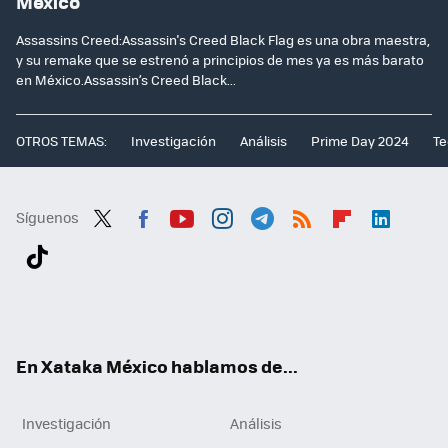
México
Assassins Creed:Assassin's Creed Black Flag es una obra maestra,
y su remake que se estrenó a principios de mes ya es más barato
en México.Assassin’s Creed Black...
OTROS TEMAS:
Investigación
Análisis
Prime Day 2024
Te
Síguenos
Twit
Fac
You
Inst
Tele
RSS
Flip
Link
ter
ebo
tub
agr
gra
boa
edI
Tikt
ok
e
am
m
rd
n
ok
En Xataka México hablamos de...
Investigación
Análisis