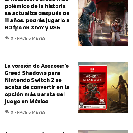
polémico de la historia
se actualiza después de
11 años: podrás jugarlo a
60 fps en Xbox y PS5
COMENTARIOS
0
HACE 5 MESES
La versión de Assassin's
Creed Shadows para
Nintendo Switch 2 se
acaba de convertir en la
opción más barata del
juego en México
COMENTARIOS
0
HACE 5 MESES