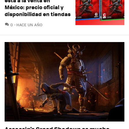
está a la venta en
México: precio oficial y
disponibilidad en tiendas
COMENTARIOS
0
HACE UN AÑO
Assassin's Creed Shadows es mucho