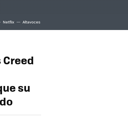
Netflix
Altavoces
s Creed
que su
ado