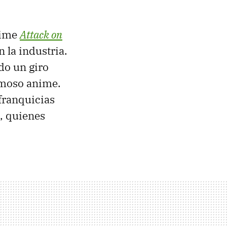
nime
Attack on
 la industria.
do un giro
amoso anime.
franquicias
, quienes