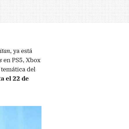
itan
, ya está
s
en PS5, Xbox
 temática del
a el 22 de