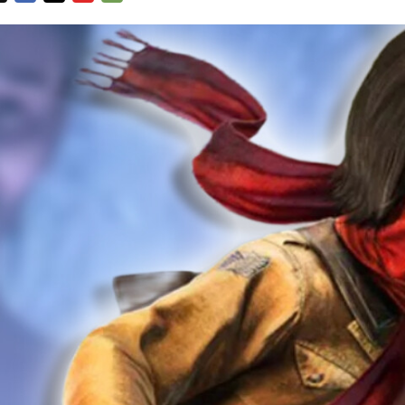
FACEBOOK
TWITTER
FLIPBOARD
E-
MAIL