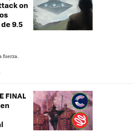
ttack on
ios
 de 9.5
 fuerza.
O
UE FINAL
 en
l