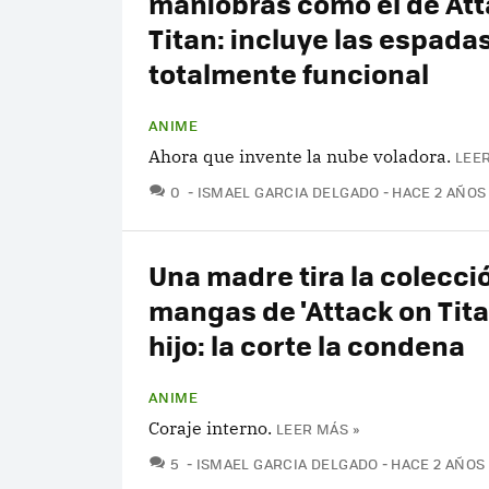
maniobras como el de Att
Titan: incluye las espadas
totalmente funcional
ANIME
Ahora que invente la nube voladora.
LEER
COMENTARIOS
0
ISMAEL GARCIA DELGADO
HACE 2 AÑOS
Una madre tira la colecci
mangas de 'Attack on Tita
hijo: la corte la condena
ANIME
Coraje interno.
LEER MÁS »
COMENTARIOS
5
ISMAEL GARCIA DELGADO
HACE 2 AÑOS