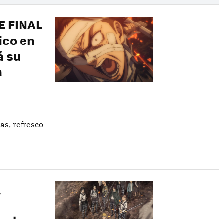
E FINAL
ico en
á su
a
as, refresco
,