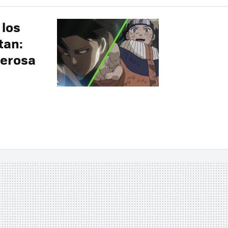
 los
tan:
derosa