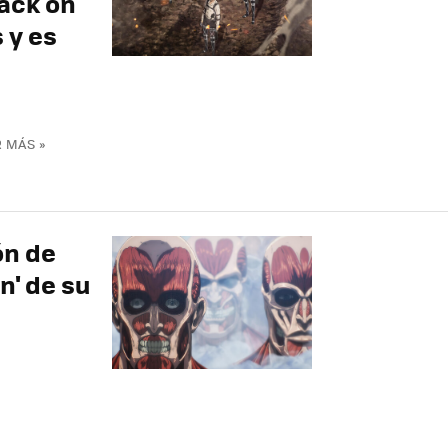
ack on
 y es
 MÁS »
ón de
n' de su