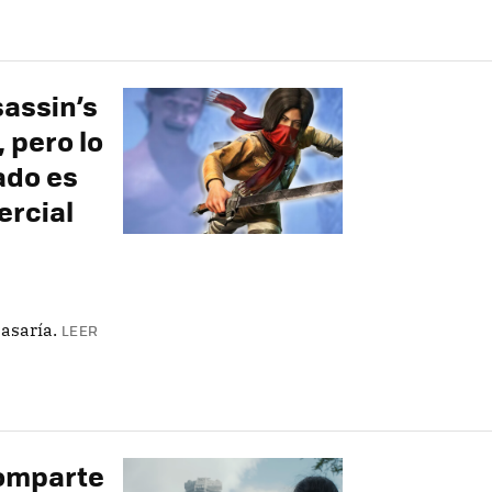
sassin’s
 pero lo
ado es
ercial
asaría.
LEER
comparte