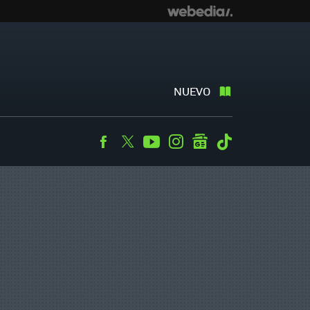
NUEVO
Facebook
Twitter
Youtube
Instagram
googlenews
Tiktok