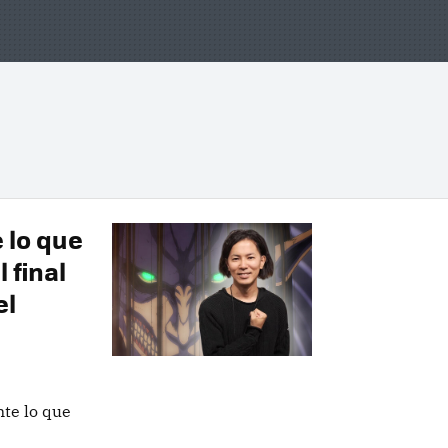
 lo que
 final
el
nte lo que