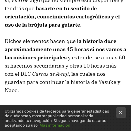
sí, esto es algo que no siempre está disponible y
tendrás que
basarte en tu sentido de
orientación, conocimientos cartográficos y el
uso de la brújula para guiarte
.
Dichos elementos hacen que
la historia dure
aproximadamente unas 45 horas si nos vamos a
las misiones principales
y extenderse a unas 60
si hacemos secundarias y otras 10 horas más
con el DLC
Garras de Awaji
, las cuales nos
guardan para continuar la historia de Yasuke y
Naoe.
Utilizamos cookies de terceros para generar estadísticas
de audiencia y mostrar publicidad personalizada
analizando tu navegación. Si sigues navegando estarás
aceptando su uso.
Más información