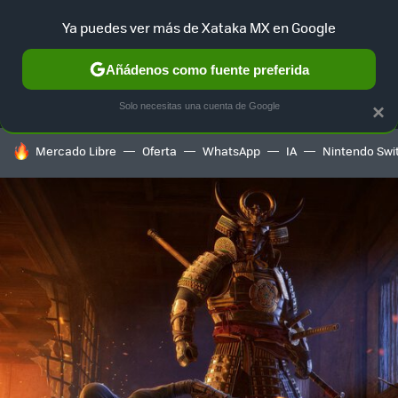
Ya puedes ver más de Xataka MX en Google
MENÚ
NUEVO
Añádenos como fuente preferida
SELECCIÓN
GAMING
HOME
AUTO
TERRITORIO SAM
Solo necesitas una cuenta de Google
×
HOY SE HABLA DE
Mercado Libre
Oferta
WhatsApp
IA
Nintendo Swi