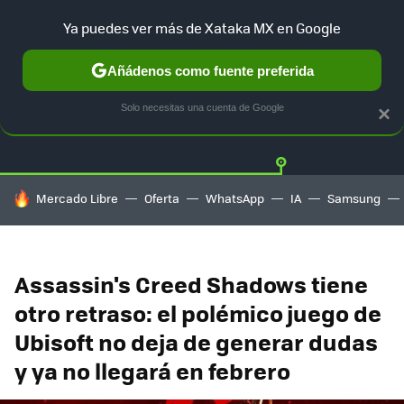
Ya puedes ver más de Xataka MX en Google
Añádenos como fuente preferida
Twitter
Fa
PLAYSTATION
XBOX
NINTENDO
Solo necesitas una cuenta de Google
×
HOY SE HABLA DE
Mercado Libre
Oferta
WhatsApp
IA
Samsung
Assassin's Creed Shadows tiene
otro retraso: el polémico juego de
Ubisoft no deja de generar dudas
y ya no llegará en febrero