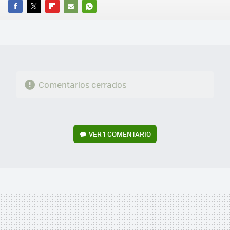
FACEBOOK
TWITTER
FLIPBOARD
E-
WHATSAPP
MAIL
Comentarios cerrados
VER
1 COMENTARIO