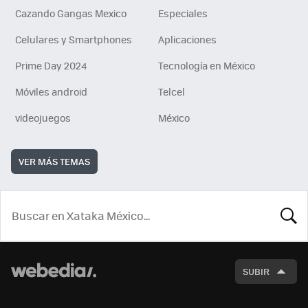
Cazando Gangas Mexico
Especiales
Celulares y Smartphones
Aplicaciones
Prime Day 2024
Tecnología en México
Móviles android
Telcel
videojuegos
México
VER MÁS TEMAS
BUSCA
SUBIR