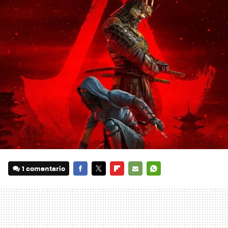
1 comentario
FACEBOOK
TWITTER
FLIPBOARD
E-
WHATSAPP
MAIL