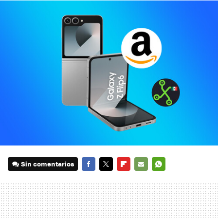
Sin comentarios
FACEBOOK
TWITTER
FLIPBOARD
E-
WHATSAPP
MAIL