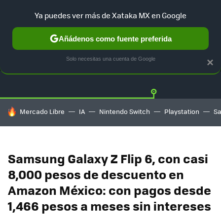
Ya puedes ver más de Xataka MX en Google
Añádenos como fuente preferida
OFERTAS
GUÍA DE COMPRAS
MERCADO LIBRE
AMAZON
Solo necesitas una cuenta de Google
×
HOY SE HABLA DE
Mercado Libre
IA
Nintendo Switch
Playstation
S
Samsung Galaxy Z Flip 6, con casi
8,000 pesos de descuento en
Amazon México: con pagos desde
1,466 pesos a meses sin intereses