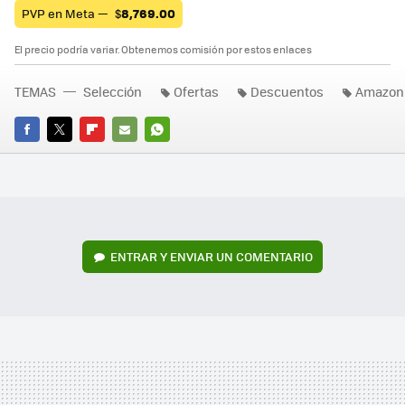
PVP en Meta —
$
8,769.00
El precio podría variar. Obtenemos comisión por estos enlaces
TEMAS
Selección
Ofertas
Descuentos
Amazon
FACEBOOK
TWITTER
FLIPBOARD
E-
WHATSAPP
MAIL
ENTRAR Y ENVIAR UN COMENTARIO