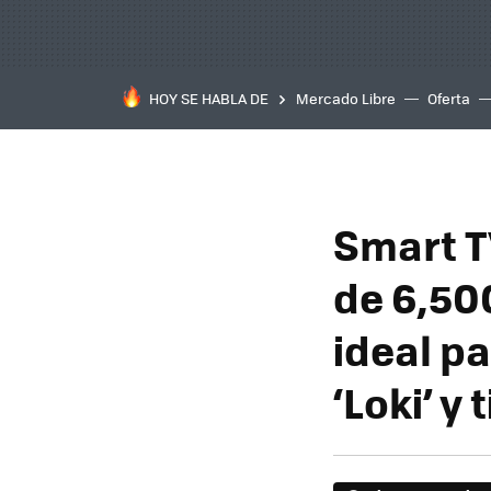
HOY SE HABLA DE
Mercado Libre
Oferta
Smart T
de 6,50
ideal p
‘Loki’ y