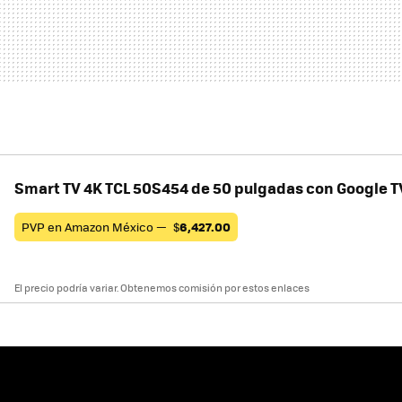
Smart TV 4K TCL 50S454 de 50 pulgadas con Google T
PVP en Amazon México —
$
6,427.00
El precio podría variar. Obtenemos comisión por estos enlaces