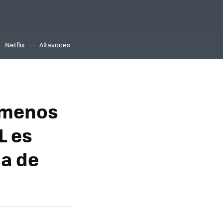
Netflix
Altavoces
 menos
L es
da de