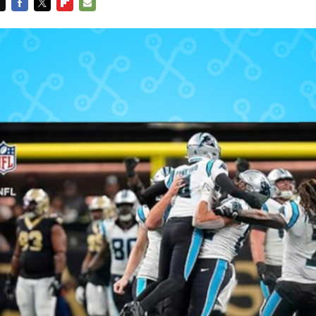
FACEBOOK
TWITTER
FLIPBOARD
E-
MAIL