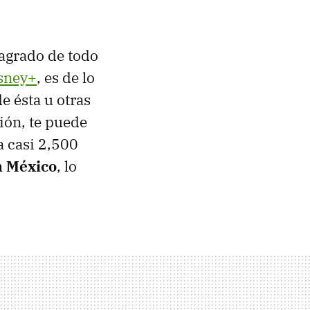
 agrado de todo
isney+
, es de lo
e ésta u otras
ión, te puede
a casi 2,500
 México
, lo