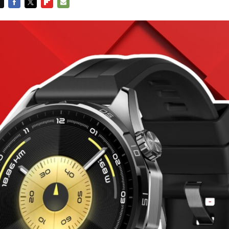
FACEBOOK
TWITTER
FLIPBOARD
E-
MAIL