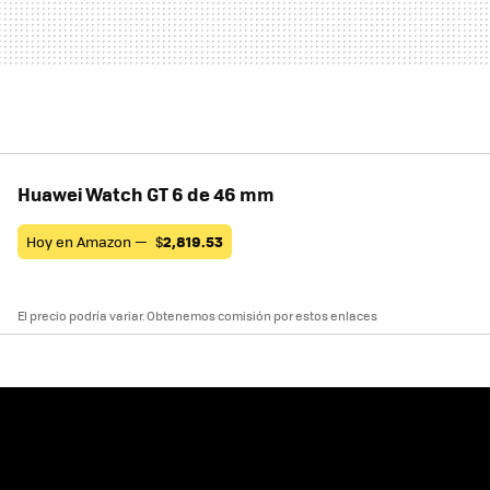
Huawei Watch GT 6 de 46 mm
Hoy en Amazon —
$
2,819.53
El precio podría variar. Obtenemos comisión por estos enlaces