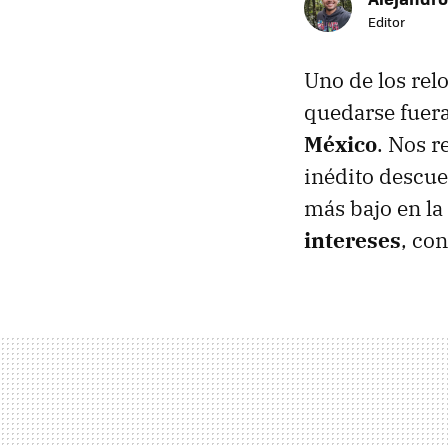
Editor
Uno de los rel
quedarse fuer
México
. Nos r
inédito descue
más bajo en la
intereses
, co