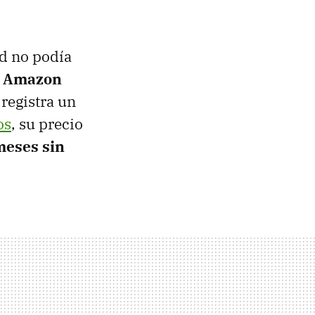
ad no podía
n
Amazon
 registra un
os
, su precio
meses sin