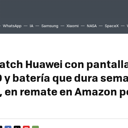
WhatsApp
IA
Samsung
Xiaomi
NASA
SpaceX
tch Huawei con pantall
y batería que dura sem
, en remate en Amazon p