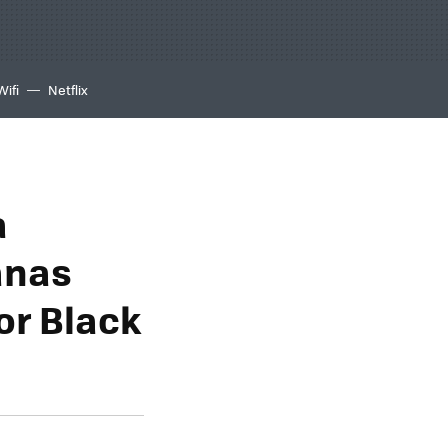
Wifi
Netflix
a
anas
or Black