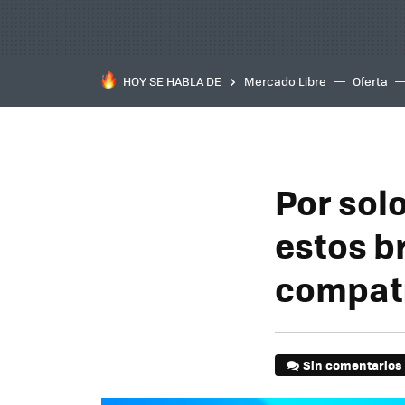
HOY SE HABLA DE
Mercado Libre
Oferta
Por sol
estos b
compati
Sin comentarios