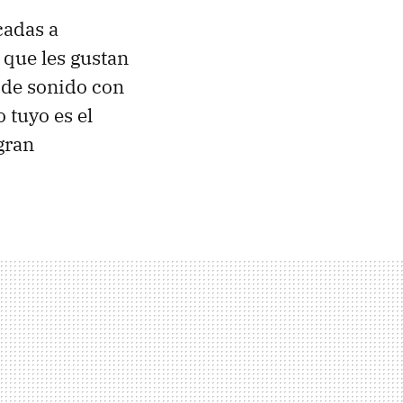
cadas a
s que les gustan
 de sonido con
lo tuyo es el
gran