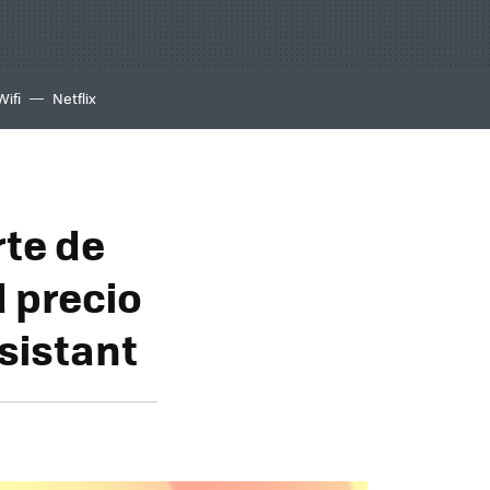
Wifi
Netflix
rte de
d precio
sistant