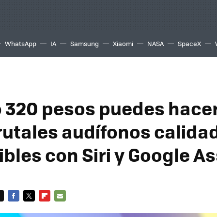
WhatsApp
IA
Samsung
Xiaomi
NASA
SpaceX
o 320 pesos puedes hace
rutales audífonos calida
bles con Siri y Google As
FACEBOOK
TWITTER
FLIPBOARD
E-