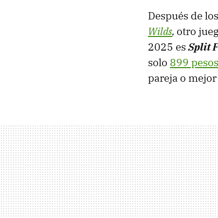
Después de lo
Wilds
,
otro jue
2025 es
Split 
solo
899 peso
pareja o mejor