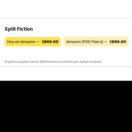
Split Fiction
Hoy en Amazon —
$
899.00
Amazon (PS5 Físico) —
$
989.00
El precio podría variar. Obtenemos comisión por estos enlaces