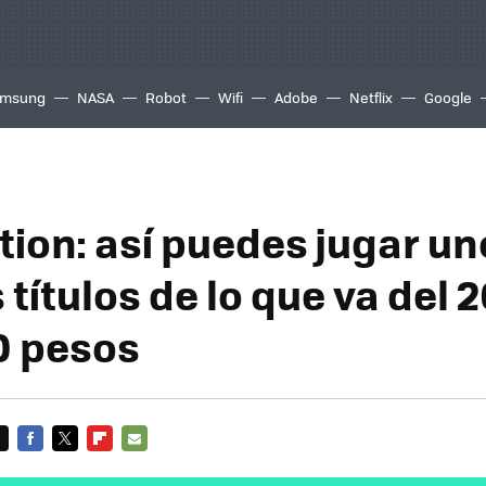
msung
NASA
Robot
Wifi
Adobe
Netflix
Google
ction: así puedes jugar un
títulos de lo que va del 
0 pesos
FACEBOOK
TWITTER
FLIPBOARD
E-