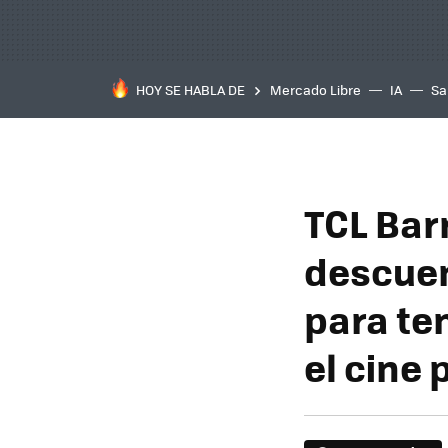
HOY SE HABLA DE
Mercado Libre
IA
Sa
TCL Bar
descuen
para te
el cine 