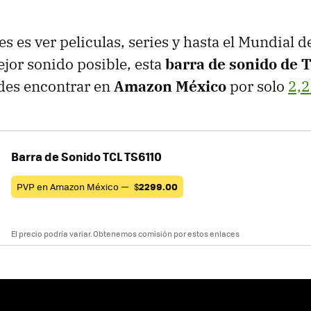
es es ver peliculas, series y hasta el Mundial d
jor sonido posible, esta
barra de sonido de 
edes encontrar en
Amazon México
por solo
2,2
Barra de Sonido TCL TS6110
PVP en Amazon México —
$
2299.00
El precio podría variar. Obtenemos comisión por estos enlaces