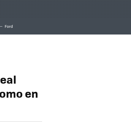
Ford
eal
 como en