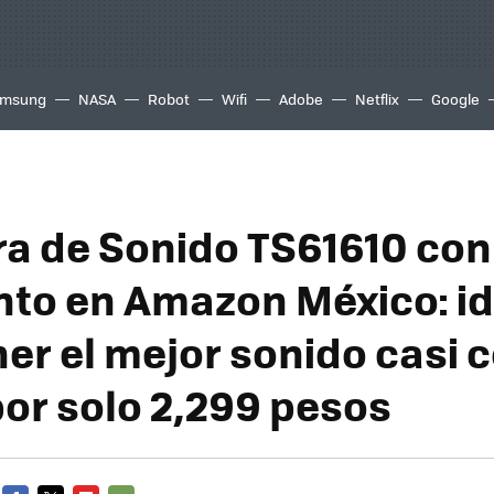
msung
NASA
Robot
Wifi
Adobe
Netflix
Google
ra de Sonido TS61610 con
to en Amazon México: id
ner el mejor sonido casi
por solo 2,299 pesos