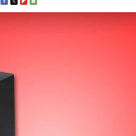
FACEBOOK
TWITTER
FLIPBOARD
E-
MAIL