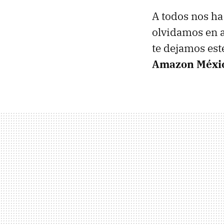
A todos nos h
olvidamos en a
te dejamos est
Amazon Méxi