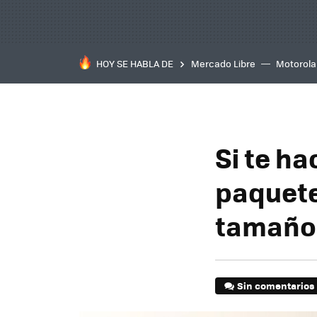
HOY SE HABLA DE
Mercado Libre
Motorola
Si te ha
paquete
tamaños
Sin comentarios