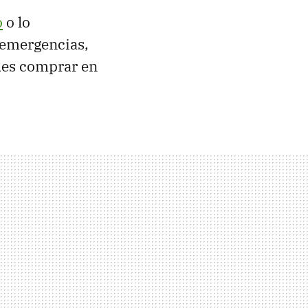
o
o lo
 emergencias,
es comprar en