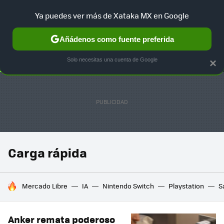
Ya puedes ver más de Xataka MX en Google
SELECCIÓN
GAMING
HOME
AUTO
TERRITORIO SAM
Añádenos como fuente preferida
Solo necesitas una cuenta de Google
×
Carga rápida
HOY SE HABLA DE
Mercado Libre
IA
Nintendo Switch
Playstation
S
Anker remata poderoso