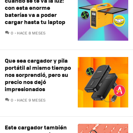
cuando se te va la luz:
con esta enorme
baterías va a poder
cargar hasta tu laptop
COMENTARIOS
0
HACE 8 MESES
Que sea cargador y pila
portátil al mismo tiempo
nos sorprendió, pero su
precio nos dejó
impresionados
COMENTARIOS
0
HACE 9 MESES
Este cargador también