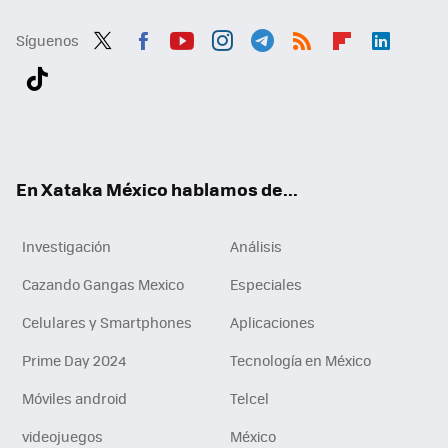
Síguenos
Twit
Fac
You
Inst
Tele
RSS
Flip
Link
ter
ebo
tub
agr
gra
boa
edI
Tikt
ok
e
am
m
rd
n
ok
En Xataka México hablamos de...
Investigación
Análisis
Cazando Gangas Mexico
Especiales
Celulares y Smartphones
Aplicaciones
Prime Day 2024
Tecnología en México
Móviles android
Telcel
videojuegos
México