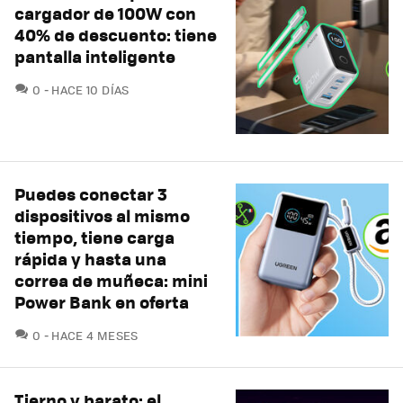
cargador de 100W con
40% de descuento: tiene
pantalla inteligente
COMENTARIOS
0
HACE 10 DÍAS
Puedes conectar 3
dispositivos al mismo
tiempo, tiene carga
rápida y hasta una
correa de muñeca: mini
Power Bank en oferta
COMENTARIOS
0
HACE 4 MESES
Tierno y barato: el