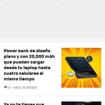
Power bank de diseño
plano y con 20,000 mAh
que pueden cargar
desde tu laptop hasta
cuatro celulares al
mismo tiempo
COMENTARIOS
0
HACE 10 MESES
Ya no te tienes que