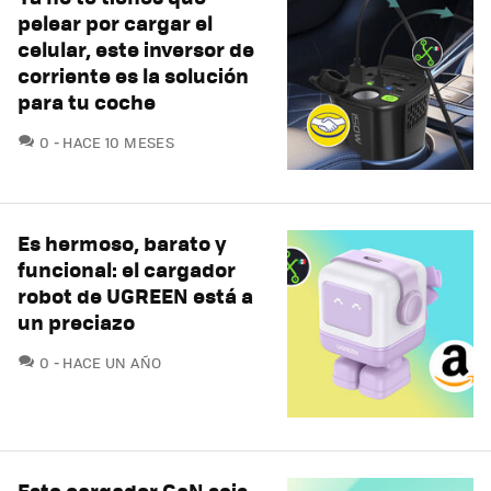
pelear por cargar el
celular, este inversor de
corriente es la solución
para tu coche
COMENTARIOS
0
HACE 10 MESES
Es hermoso, barato y
funcional: el cargador
robot de UGREEN está a
un preciazo
COMENTARIOS
0
HACE UN AÑO
Este cargador GaN seis