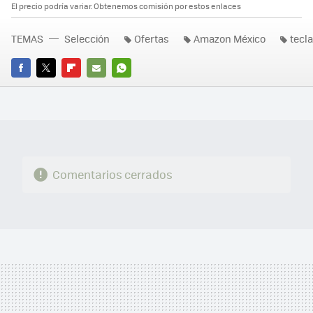
El precio podría variar. Obtenemos comisión por estos enlaces
TEMAS
Selección
Ofertas
Amazon México
tecl
FACEBOOK
TWITTER
FLIPBOARD
E-
WHATSAPP
MAIL
Comentarios cerrados