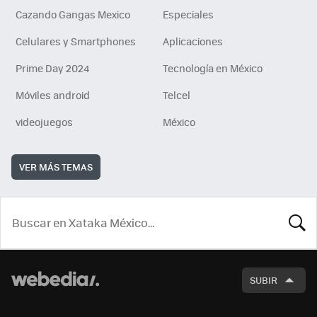
Cazando Gangas Mexico
Especiales
Celulares y Smartphones
Aplicaciones
Prime Day 2024
Tecnología en México
Móviles android
Telcel
videojuegos
México
VER MÁS TEMAS
BUSCA
SUBIR