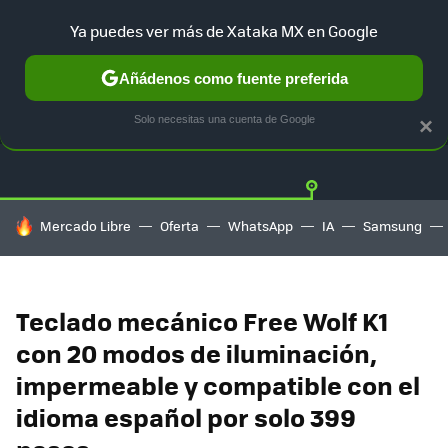
Ya puedes ver más de Xataka MX en Google
Añádenos como fuente preferida
OFERTAS
GUÍA DE COMPRAS
MERCADO LIBRE
AMAZON
Solo necesitas una cuenta de Google
×
HOY SE HABLA DE
Mercado Libre
Oferta
WhatsApp
IA
Samsung
Teclado mecánico Free Wolf K1
con 20 modos de iluminación,
impermeable y compatible con el
idioma español por solo 399