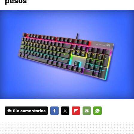
pesos
Sin comentarios
FACEBOOK
TWITTER
FLIPBOARD
E-
WHATSAPP
MAIL