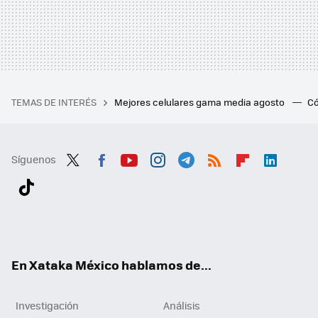
TEMAS DE INTERÉS
Mejores celulares gama media agosto
Có
Síguenos
Twit
Fac
You
Inst
Tele
RSS
Flip
Link
ter
ebo
tub
agr
gra
boa
edI
Tikt
ok
e
am
m
rd
n
ok
En Xataka México hablamos de...
Investigación
Análisis