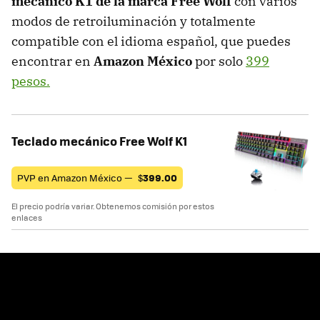
mecánico K1 de la marca Free Wolf
con varios
modos de retroiluminación y totalmente
compatible con el idioma español, que puedes
encontrar en
Amazon México
por solo
399
pesos.
Teclado mecánico Free Wolf K1
PVP en Amazon México —
$
399.00
El precio podría variar. Obtenemos comisión por estos
enlaces