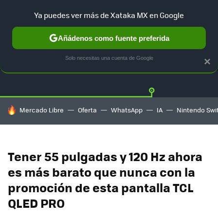
Ya puedes ver más de Xataka MX en Google
Añádenos como fuente preferida
OFERTAS
GUÍA DE COMPRAS
MERCADO LIBRE
AMAZON
Solo necesitas una cuenta de Google
×
HOY SE HABLA DE
Mercado Libre
Oferta
WhatsApp
IA
Nintendo Swi
Tener 55 pulgadas y 120 Hz ahora
es más barato que nunca con la
promoción de esta pantalla TCL
QLED PRO