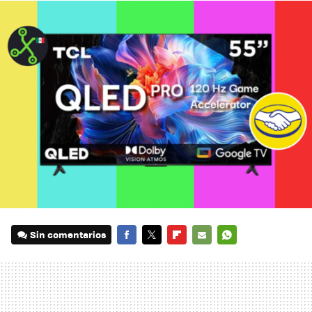
Sin comentarios
FACEBOOK
TWITTER
FLIPBOARD
E-
WHATSAPP
MAIL