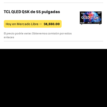
TCL QLED Q5K de 55 pulgadas
Hoy en Mercado Libre —
$
6,550.00
El precio podría variar. Obtenemos comisión por estos
enlaces