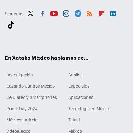
Síguenos
Twit
Fac
You
Inst
Tele
RSS
Flip
Link
ter
ebo
tub
agr
gra
boa
edI
Tikt
ok
e
am
m
rd
n
ok
En Xataka México hablamos de...
Investigación
Análisis
Cazando Gangas Mexico
Especiales
Celulares y Smartphones
Aplicaciones
Prime Day 2024
Tecnología en México
Móviles android
Telcel
videojuegos
México