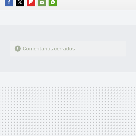
FACEBOOK
TWITTER
FLIPBOARD
E-
WHATSAPP
MAIL
Comentarios cerrados