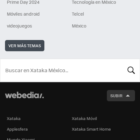
Prime Day 2024
Tecnología en México
Móviles android
Telcel
videojuegos
México
VER MÁS TEMAS
BUSCA
SUBIR
Xataka
Xataka Móvil
Applesfera
Xataka Smart Home
Mundo Xiaomi