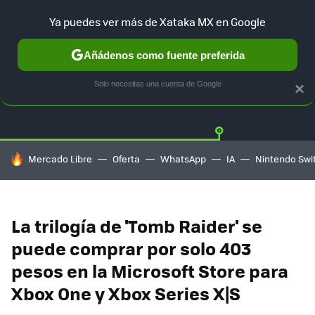
Ya puedes ver más de Xataka MX en Google
Añádenos como fuente preferida
OFERTAS
GUÍA DE COMPRAS
MERCADO LIBRE
AMAZON
Solo necesitas una cuenta de Google
×
HOY SE HABLA DE
Mercado Libre
Oferta
WhatsApp
IA
Nintendo Swi
La trilogía de 'Tomb Raider' se
puede comprar por solo 403
pesos en la Microsoft Store para
Xbox One y Xbox Series X|S