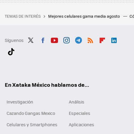
TEMAS DE INTERÉS
Mejores celulares gama media agosto
Có
Síguenos
Twit
Fac
You
Inst
Tele
RSS
Flip
Link
ter
ebo
tub
agr
gra
boa
edI
Tikt
ok
e
am
m
rd
n
ok
En Xataka México hablamos de...
Investigación
Análisis
Cazando Gangas Mexico
Especiales
Celulares y Smartphones
Aplicaciones