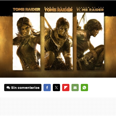
Sin comentarios
FACEBOOK
TWITTER
FLIPBOARD
E-
WHATSAPP
MAIL