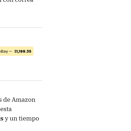
eBay —
$
1,199.35
os de Amazon
 esta
is
y un tiempo