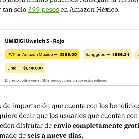
 tan solo
399 pesos
en Amazon México.
UMIDIGI Uwatch 3 - Rojo
PVP en Amazon México —
$
399.00
Banggood —
$
886.24
Linio —
$
1,340.00
El precio podría variar. Obtenemos comisión por estos enlaces
o de importación que cuenta con los benefici
quiere decir que los usuarios que cuentan con
den disfrutar de
envío completamente grat
timado de
seis a nueve días
.