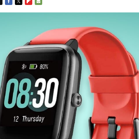
FACEBOOK
TWITTER
FLIPBOARD
E-
MAIL