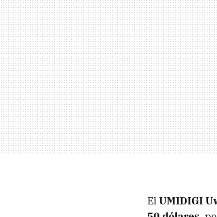
El
UMIDIGI U
50 dólares
, p