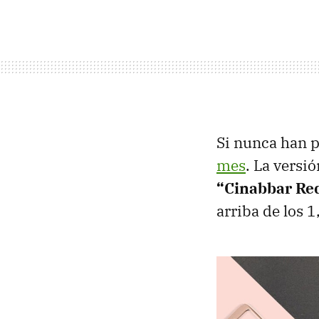
Si nunca han p
mes
. La versi
“Cinabbar Re
arriba de los 