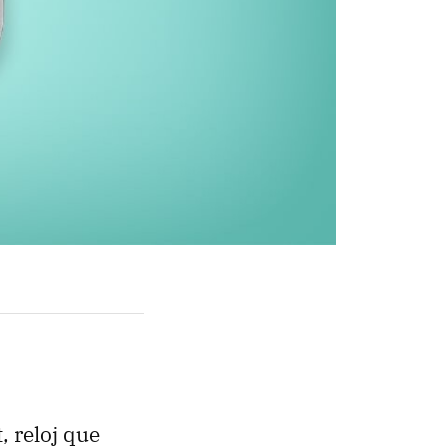
t
, reloj que