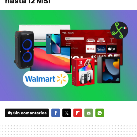
hasta 12 MSI
Sin comentarios
FACEBOOK
TWITTER
FLIPBOARD
E-
WHATSAPP
MAIL