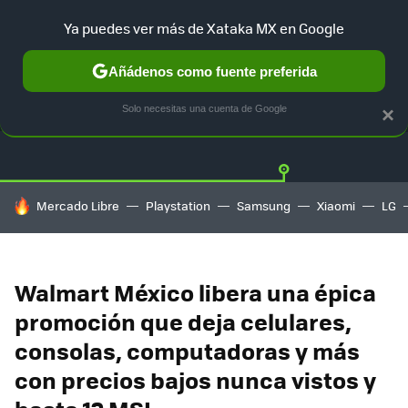
Ya puedes ver más de Xataka MX en Google
Añádenos como fuente preferida
OFERTAS
GUÍA DE COMPRAS
MERCADO LIBRE
AMAZON
Solo necesitas una cuenta de Google
×
HOY SE HABLA DE
Mercado Libre
Playstation
Samsung
Xiaomi
LG
Walmart México libera una épica
promoción que deja celulares,
consolas, computadoras y más
con precios bajos nunca vistos y