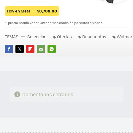
Hoy en Meta —
$
8,769.00
El precio podría variar. Obtenemos comisión por estos enlaces
TEMAS
Selección
Ofertas
Descuentos
Walmar
FACEBOOK
TWITTER
FLIPBOARD
E-
WHATSAPP
MAIL
Comentarios cerrados