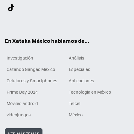
Twit
Fac
You
Inst
Tele
RSS
Flip
Link
ter
ebo
tub
agr
gra
boa
edI
Tikt
ok
e
am
m
rd
n
ok
En Xataka México hablamos de...
Investigación
Análisis
Cazando Gangas Mexico
Especiales
Celulares y Smartphones
Aplicaciones
Prime Day 2024
Tecnología en México
Móviles android
Telcel
videojuegos
México
VER MÁS TEMAS