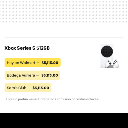
Xbox Series S 512GB
Hoy en Walmart —
$
5,113.00
Bodega Aurrerá —
$
5,113.00
Sam's Club —
$
5,113.00
El precio podría variar. Obtenemos comisión por estos enlaces