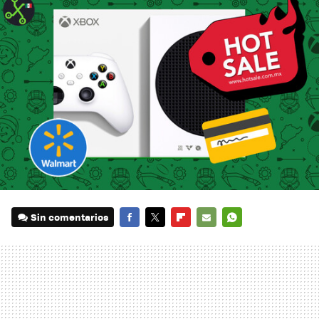
Sin comentarios
FACEBOOK
TWITTER
FLIPBOARD
E-
WHATSAPP
MAIL