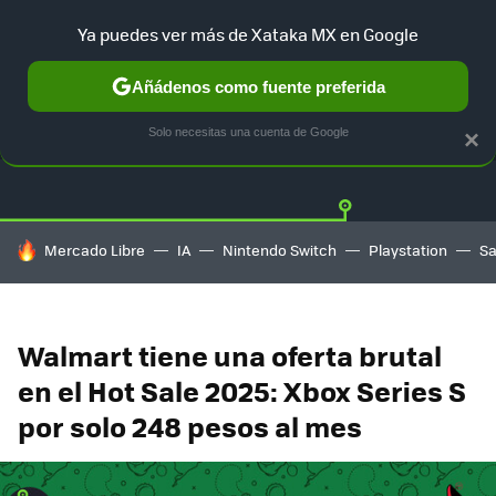
Ya puedes ver más de Xataka MX en Google
Añádenos como fuente preferida
OFERTAS
GUÍA DE COMPRAS
MERCADO LIBRE
AMAZON
Solo necesitas una cuenta de Google
×
HOY SE HABLA DE
Mercado Libre
IA
Nintendo Switch
Playstation
S
Walmart tiene una oferta brutal
en el Hot Sale 2025: Xbox Series S
por solo 248 pesos al mes