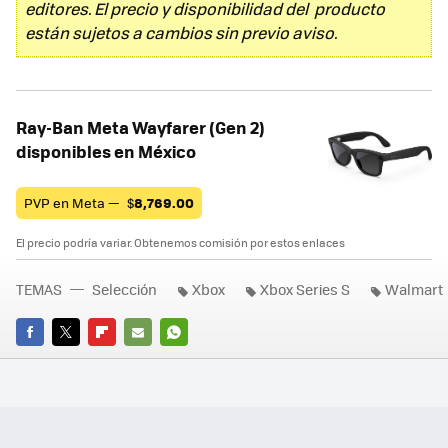
editores. El precio y disponibilidad del producto
están sujetos a cambios sin previo aviso.
Ray-Ban Meta Wayfarer (Gen 2)
disponibles en México
PVP en Meta —
$
8,769.00
El precio podría variar. Obtenemos comisión por estos enlaces
TEMAS
Selección
Xbox
Xbox Series S
Walmart
FACEBOOK
TWITTER
FLIPBOARD
E-
WHATSAPP
MAIL