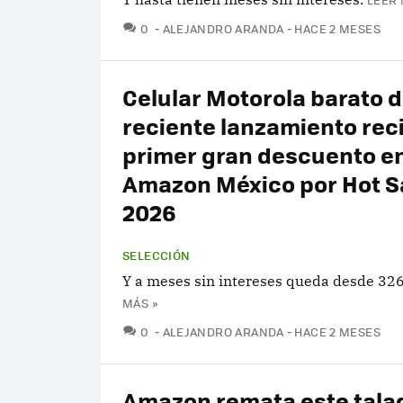
COMENTARIOS
0
ALEJANDRO ARANDA
HACE 2 MESES
Celular Motorola barato 
reciente lanzamiento rec
primer gran descuento e
Amazon México por Hot S
2026
SELECCIÓN
Y a meses sin intereses queda desde 326
MÁS »
COMENTARIOS
0
ALEJANDRO ARANDA
HACE 2 MESES
Amazon remata este tala