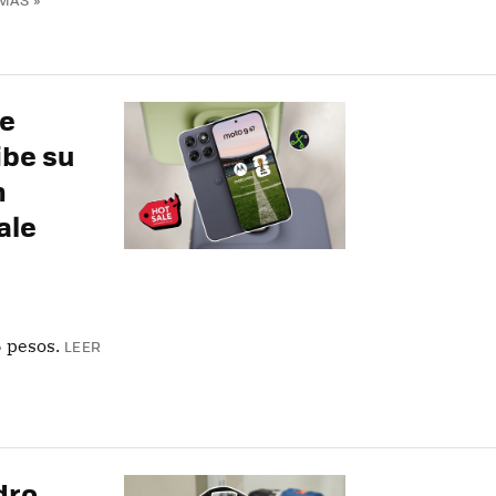
de
ibe su
n
ale
 pesos.
LEER
dro