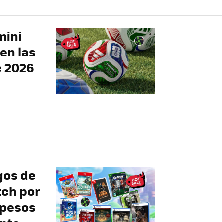
mini
en las
e 2026
gos de
tch por
 pesos