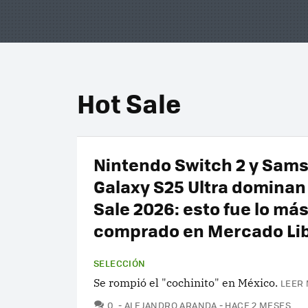
Hot Sale
Nintendo Switch 2 y Sam
Galaxy S25 Ultra dominan 
Sale 2026: esto fue lo má
comprado en Mercado Li
SELECCIÓN
Se rompió el "cochinito" en México.
LEER 
COMENTARIOS
0
ALEJANDRO ARANDA
HACE 2 MESES