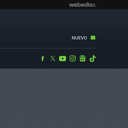
NUEVO
Facebook
Twitter
Youtube
Instagram
googlenews
Tiktok