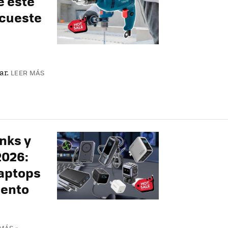
e este
 cueste
ar.
LEER MÁS
nks y
2026:
laptops
uento
MÁS »