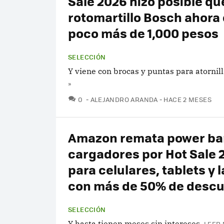
Sale 2026 hizo posible qu
rotomartillo Bosch ahora
poco más de 1,000 pesos
SELECCIÓN
Y viene con brocas y puntas para atornill
»
COMENTARIOS
0
ALEJANDRO ARANDA
HACE 2 MESES
Amazon remata power ba
cargadores por Hot Sale 
para celulares, tablets y 
con más de 50% de desc
SELECCIÓN
Y hasta tienen meses sin intereses.
LEER 