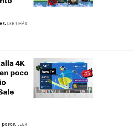
nto
es.
LEER MÁS
alla 4K
 en poco
io
Sale
 pesos.
LEER