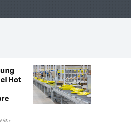
sung
el Hot
s
bre
MÁS »