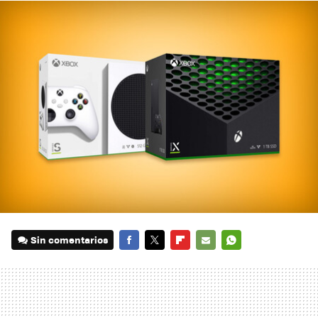
Sin comentarios
FACEBOOK
TWITTER
FLIPBOARD
E-
WHATSAPP
MAIL