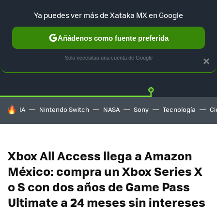
Ya puedes ver más de Xataka MX en Google
Añádenos como fuente preferida
OFERTAS
GUÍA DE COMPRAS
MERCADO LIBRE
AMAZON
Solo necesitas una cuenta de Google
×
HOY SE HABLA DE
IA
Nintendo Switch
NASA
Sony
Tecnología
Ci
Xbox All Access llega a Amazon
México: compra un Xbox Series X
o S con dos años de Game Pass
Ultimate a 24 meses sin intereses