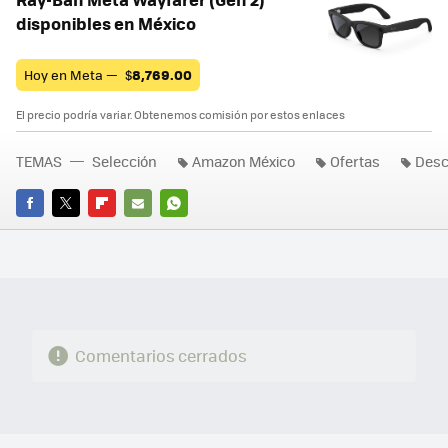
disponibles en México
Hoy en Meta —
$
8,769.00
El precio podría variar. Obtenemos comisión por estos enlaces
TEMAS
Selección
Amazon México
Ofertas
Desc
FACEBOOK
TWITTER
FLIPBOARD
E-
WHATSAPP
MAIL
Comentarios cerrados