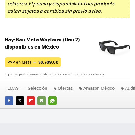
editores. El precio y disponibilidad del producto
están sujetos a cambios sin previo aviso.
Ray-Ban Meta Wayfarer (Gen 2)
disponibles en México
PVP en Meta —
$
8,769.00
El precio podría variar. Obtenemos comisión por estos enlaces
TEMAS
Selección
Ofertas
Amazon México
Audi
FACEBOOK
TWITTER
FLIPBOARD
E-
WHATSAPP
MAIL