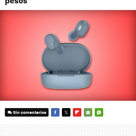
pesos
Sin comentarios
FACEBOOK
TWITTER
FLIPBOARD
E-
WHATSAPP
MAIL