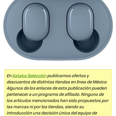
En
Xataka Selección
publicamos ofertas y
descuentos de distintas tiendas en línea de México.
Algunos de los enlaces de esta publicación pueden
pertenecer a un programa de afiliado. Ninguno de
los artículos mencionados han sido propuestos por
las marcas ni por las tiendas, siendo su
introducción una decisión única del equipo de