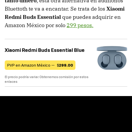
tanto dinero
, está otra alternativa en audífonos
Bluettoth te va a encantar. Se trata de los
Xiaomi
Redmi Buds Essential
que puedes adquirir en
Amazon México por solo
299 pesos.
Xiaomi Redmi Buds Essential Blue
PVP en Amazon México —
$
299.00
El precio podría variar. Obtenemos comisión por estos
enlaces