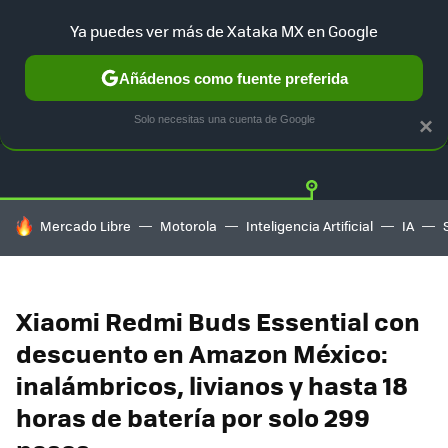
Ya puedes ver más de Xataka MX en Google
Añádenos como fuente preferida
OFERTAS
GUÍA DE COMPRAS
MERCADO LIBRE
AMAZON
Solo necesitas una cuenta de Google
×
HOY SE HABLA DE
Mercado Libre
Motorola
Inteligencia Artificial
IA
Xiaomi Redmi Buds Essential con
descuento en Amazon México:
inalámbricos, livianos y hasta 18
horas de batería por solo 299