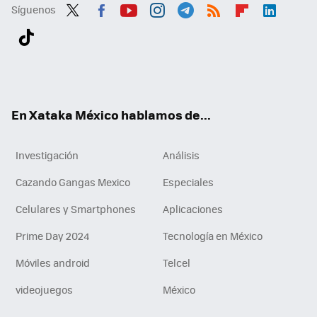
Síguenos
Twit
Fac
You
Inst
Tele
RSS
Flip
Link
ter
ebo
tub
agr
gra
boa
edI
Tikt
ok
e
am
m
rd
n
ok
En Xataka México hablamos de...
Investigación
Análisis
Cazando Gangas Mexico
Especiales
Celulares y Smartphones
Aplicaciones
Prime Day 2024
Tecnología en México
Móviles android
Telcel
videojuegos
México