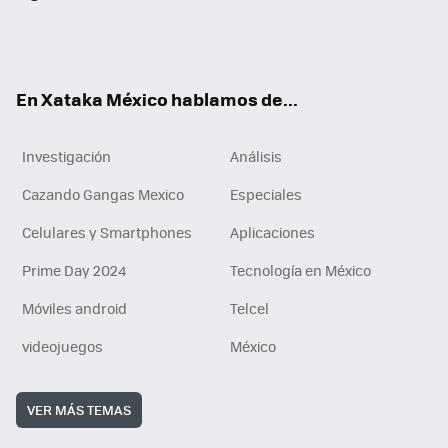
ter
ebo
tub
agr
gra
boa
edI
Tikt
ok
e
am
m
rd
n
ok
En Xataka México hablamos de...
Investigación
Análisis
Cazando Gangas Mexico
Especiales
Celulares y Smartphones
Aplicaciones
Prime Day 2024
Tecnología en México
Móviles android
Telcel
videojuegos
México
VER MÁS TEMAS