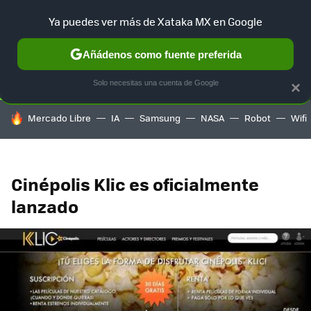
Ya puedes ver más de Xataka MX en Google
SELECCIÓN
GAMING
HOME
AUTO
TERRITORIO SAM
Añádenos como fuente preferida
Solo necesitas una cuenta de Google
×
HOY SE HABLA DE
Mercado Libre
IA
Samsung
NASA
Robot
Wifi
Cinépolis Klic es oficialmente
lanzado