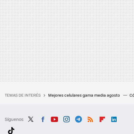
TEMAS DE INTERÉS
Mejores celulares gama media agosto
Có
Síguenos
Twit
Fac
You
Inst
Tele
RSS
Flip
Link