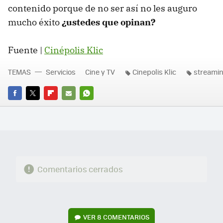
contenido porque de no ser así no les auguro
mucho éxito
¿ustedes que opinan?
Fuente |
Cinépolis Klic
TEMAS
Servicios
Cine y TV
Cinepolis Klic
streami
FACEBOOK
TWITTER
FLIPBOARD
E-
WHATSAPP
MAIL
Comentarios cerrados
VER
8 COMENTARIOS