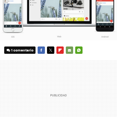
1 comentario
FACEBOOK
TWITTER
FLIPBOARD
E-
WHATSAPP
MAIL