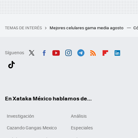
TEMAS DE INTERÉS
Mejores celulares gama media agosto
Có
Síguenos
Twit
Fac
You
Inst
Tele
RSS
Flip
Link
ter
ebo
tub
agr
gra
boa
edI
Tikt
ok
e
am
m
rd
n
ok
En Xataka México hablamos de...
Investigación
Análisis
Cazando Gangas Mexico
Especiales