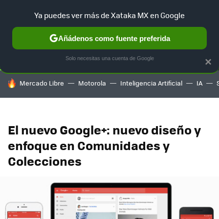
Ya puedes ver más de Xataka MX en Google
SELECCIÓN
GAMING
HOME
AUTO
TERRITORIO SAM
Añádenos como fuente preferida
Solo necesitas una cuenta de Google
×
HOY SE HABLA DE
Mercado Libre
Motorola
Inteligencia Artificial
IA
El nuevo Google+: nuevo diseño y
enfoque en Comunidades y
Colecciones