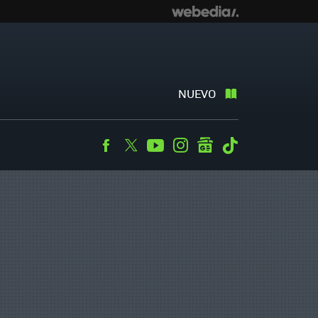
NUEVO
Facebook
Twitter
Youtube
Instagram
googlenews
Tiktok