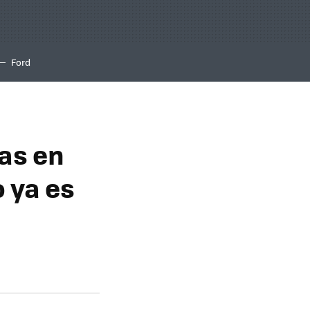
Ford
as en
 ya es