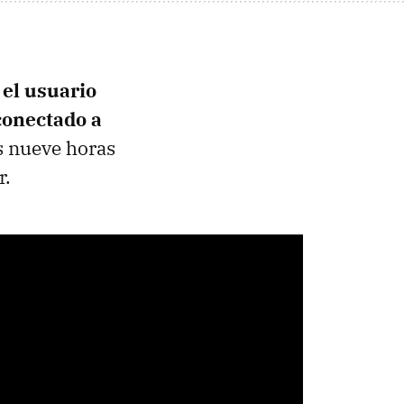
e
el usuario
conectado a
s nueve horas
r.