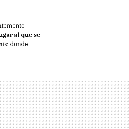
entemente
ugar al que se
nte
donde