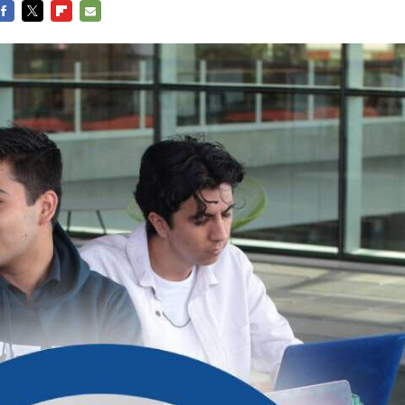
FACEBOOK
TWITTER
FLIPBOARD
E-
MAIL