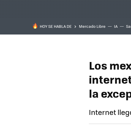
HOY SE HABLA DE
Mercado Libre
IA
Sa
Los mex
interne
la exce
Internet lle