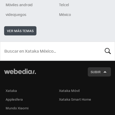
Móviles android
Telcel
videojuegos
México
VER MÁS TEMAS
BUSCA
SUBIR
Xataka
Xataka Móvil
Applesfera
Xataka Smart Home
Mundo Xiaomi