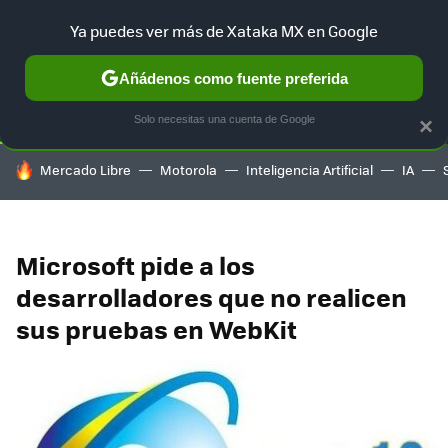
Ya puedes ver más de Xataka MX en Google
SELECCIÓN
GAMING
HOME
AUTO
TERRITORIO SAM
Añádenos como fuente preferida
Solo necesitas una cuenta de Google
×
HOY SE HABLA DE
Mercado Libre
Motorola
Inteligencia Artificial
IA
Microsoft pide a los
desarrolladores que no realicen
sus pruebas en WebKit