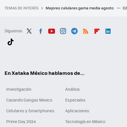
TEMAS DE INTERÉS
Mejores celulares gama media agosto
Có
Síguenos
Twit
Fac
You
Inst
Tele
RSS
Flip
Link
ter
ebo
tub
agr
gra
boa
edI
Tikt
ok
e
am
m
rd
n
ok
En Xataka México hablamos de...
Investigación
Análisis
Cazando Gangas Mexico
Especiales
Celulares y Smartphones
Aplicaciones
Prime Day 2024
Tecnología en México