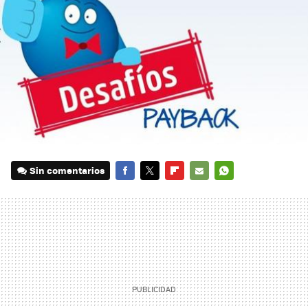
Sin comentarios
FACEBOOK
TWITTER
FLIPBOARD
E-
WHATSAPP
MAIL