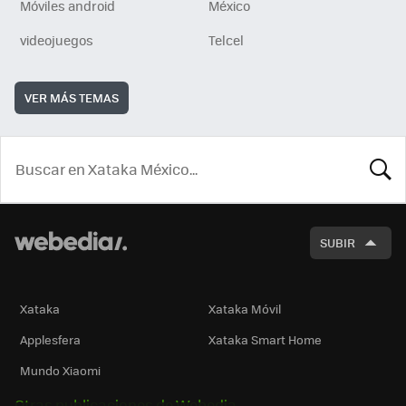
Móviles android
México
videojuegos
Telcel
VER MÁS TEMAS
BUSCA
SUBIR
Xataka
Xataka Móvil
Applesfera
Xataka Smart Home
Mundo Xiaomi
Otras publicaciones de Webedia