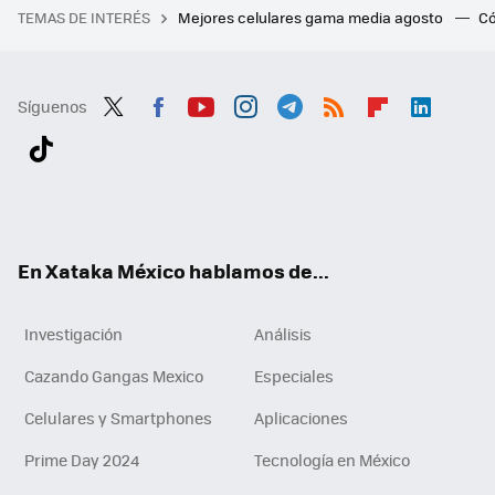
TEMAS DE INTERÉS
Mejores celulares gama media agosto
Có
Síguenos
Twit
Fac
You
Inst
Tele
RSS
Flip
Link
ter
ebo
tub
agr
gra
boa
edI
Tikt
ok
e
am
m
rd
n
ok
En Xataka México hablamos de...
Investigación
Análisis
Cazando Gangas Mexico
Especiales
Celulares y Smartphones
Aplicaciones
Prime Day 2024
Tecnología en México