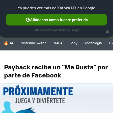
Ya puedes ver más de Xataka MX en Google
SELECCIÓN
GAMING
HOME
AUTO
TERRITORIO SAM
Añádenos como fuente preferida
Solo necesitas una cuenta de Google
×
HOY SE HABLA DE
IA
Nintendo Switch
NASA
Sony
Tecnología
Ci
Payback recibe un "Me Gusta" por
parte de Facebook