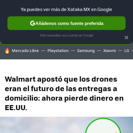
Ya puedes ver más de Xataka MX en Google
SELECCIÓN
GAMING
HOME
AUTO
TERRITORIO SAM
Añádenos como fuente preferida
Solo necesitas una cuenta de Google
×
HOY SE HABLA DE
Mercado Libre
Playstation
Samsung
Xiaomi
LG
Walmart apostó que los drones
eran el futuro de las entregas a
domicilio: ahora pierde dinero en
EE.UU.