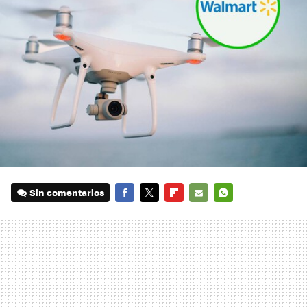
Sin comentarios
FACEBOOK
TWITTER
FLIPBOARD
E-
WHATSAPP
MAIL