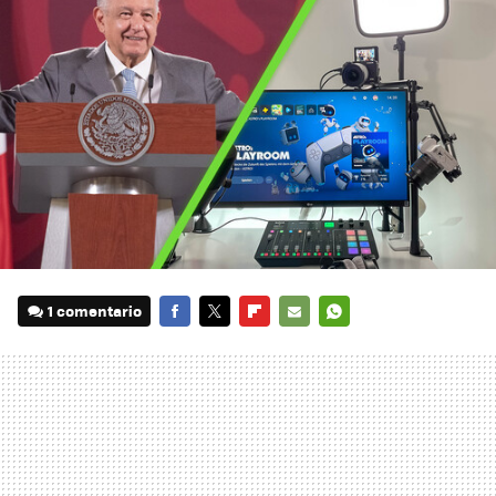
1 comentario
FACEBOOK
TWITTER
FLIPBOARD
E-
WHATSAPP
MAIL