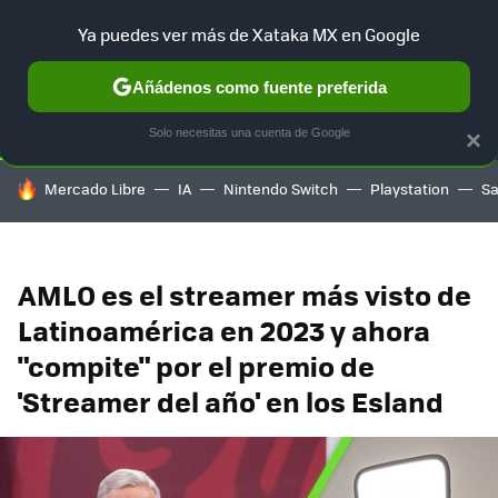
Ya puedes ver más de Xataka MX en Google
SELECCIÓN
GAMING
HOME
AUTO
TERRITORIO SAM
Añádenos como fuente preferida
Solo necesitas una cuenta de Google
×
HOY SE HABLA DE
Mercado Libre
IA
Nintendo Switch
Playstation
S
AMLO es el streamer más visto de
Latinoamérica en 2023 y ahora
"compite" por el premio de
'Streamer del año' en los Esland