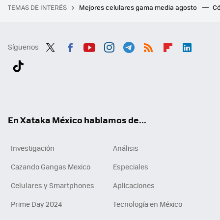
TEMAS DE INTERÉS
Mejores celulares gama media agosto
Có
Síguenos
Twit
Fac
You
Inst
Tele
RSS
Flip
Link
ter
ebo
tub
agr
gra
boa
edI
Tikt
ok
e
am
m
rd
n
ok
En Xataka México hablamos de...
Investigación
Análisis
Cazando Gangas Mexico
Especiales
Celulares y Smartphones
Aplicaciones
Prime Day 2024
Tecnología en México