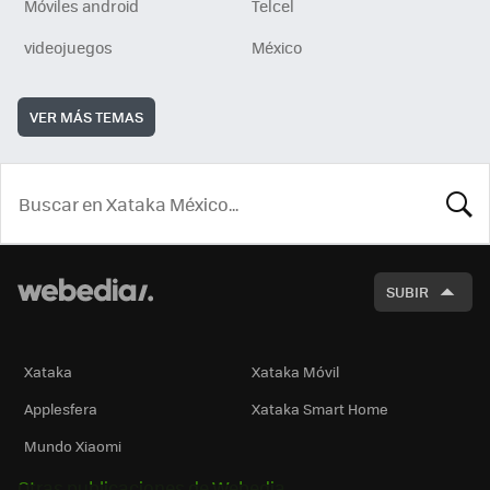
Móviles android
Telcel
videojuegos
México
VER MÁS TEMAS
BUSCA
SUBIR
Xataka
Xataka Móvil
Applesfera
Xataka Smart Home
Mundo Xiaomi
Otras publicaciones de Webedia