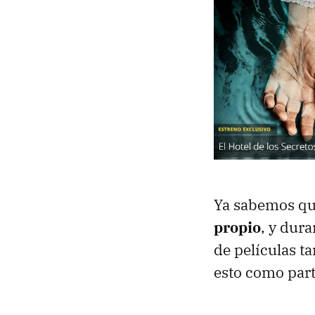
Ya sabemos q
propio
, y dur
de películas t
esto como part