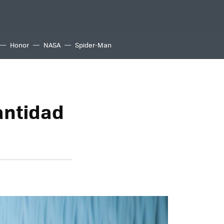
Honor
NASA
Spider-Man
cantidad