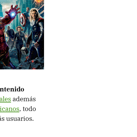
ontenido
ales
además
xicanos
, todo
ás usuarios.