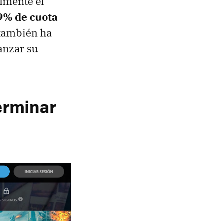
almente el
9% de cuota
 también ha
anzar su
erminar