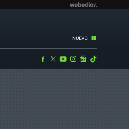
NUEVO
Facebook
Twitter
Youtube
Instagram
googlenews
Tiktok