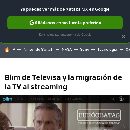
Ya puedes ver más de Xataka MX en Google
MENÚ
NUEVO
Añádenos como fuente preferida
SELECCIÓN
GAMING
HOME
AUTO
TERRITORIO SAM
Solo necesitas una cuenta de Google
×
HOY SE HABLA DE
IA
Nintendo Switch
NASA
Sony
Tecnología
Ci
Blim de Televisa y la migración de
la TV al streaming