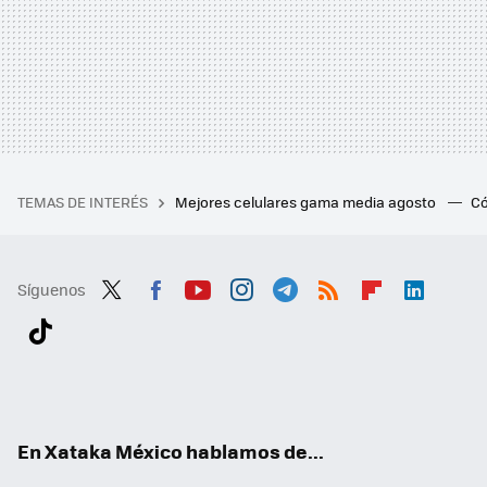
TEMAS DE INTERÉS
Mejores celulares gama media agosto
Có
Síguenos
Twit
Fac
You
Inst
Tele
RSS
Flip
Link
ter
ebo
tub
agr
gra
boa
edI
Tikt
ok
e
am
m
rd
n
ok
En Xataka México hablamos de...