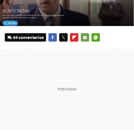
44 comentarios
FACEBOOK
TWITTER
FLIPBOARD
E-
WHATSAPP
MAIL