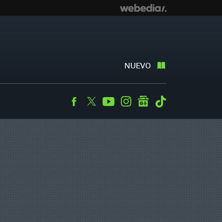
NUEVO
Facebook
Twitter
Youtube
Instagram
googlenews
Tiktok