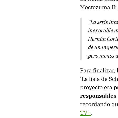
Moctezuma II:
“La serie li
inexorable m
Hernán Corté
de un imperio
pero menos de
Para finalizar,
‘La lista de S
proyecto era
p
responsables 
recordando qu
TV+
.