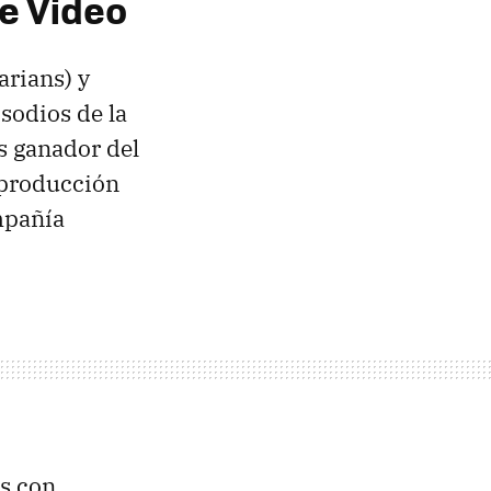
e Video
arians) y
isodios de la
s ganador del
a producción
mpañía
s con