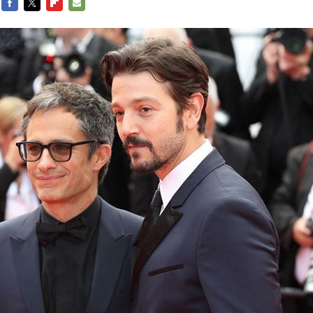
FACEBOOK
TWITTER
FLIPBOARD
E-
MAIL