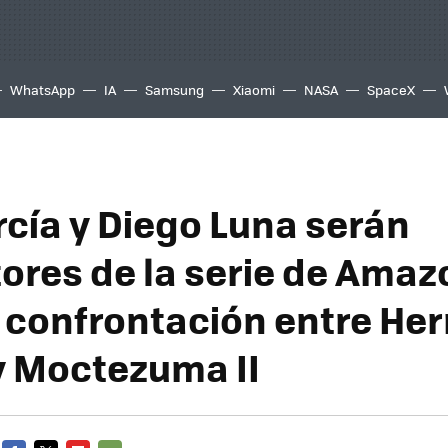
WhatsApp
IA
Samsung
Xiaomi
NASA
SpaceX
rcía y Diego Luna serán
ores de la serie de Amaz
a confrontación entre He
y Moctezuma II