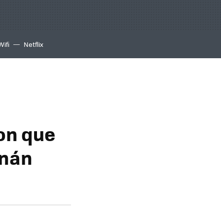
Wifi
Netflix
on que
rnán