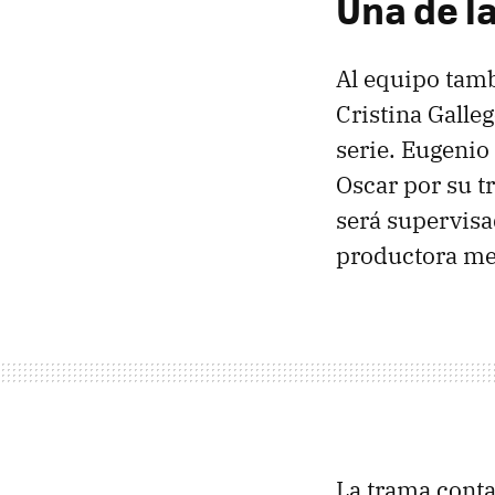
Una de l
Al equipo tamb
Cristina Galleg
serie. Eugenio
Oscar por su t
será supervisa
productora m
La trama conta