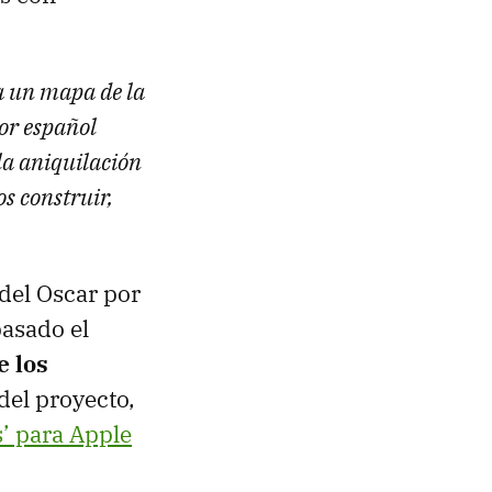
a un mapa de la
or español
la aniquilación
os construir,
 del Oscar por
pasado el
e los
del proyecto,
’ para Apple