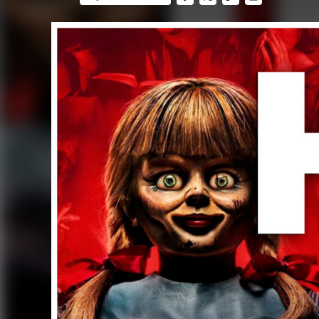
FACEBOOK
TWITTER
FLIPBOARD
E-
MAIL