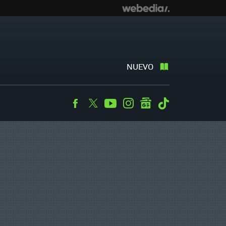
NUEVO
Facebook
Twitter
Youtube
Instagram
googlenews
Tiktok