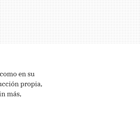
l como en su
ucción propia,
sin más,