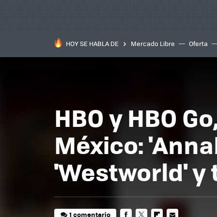
HOY SE HABLA DE
Mercado Libre
Oferta
HBO y HBO Go
México: 'Annab
'Westworld' y
1 comentario