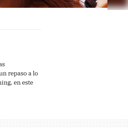
as
un repaso a lo
ing, en este