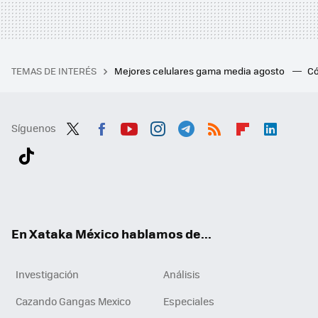
TEMAS DE INTERÉS
Mejores celulares gama media agosto
Có
Síguenos
Twit
Fac
You
Inst
Tele
RSS
Flip
Link
ter
ebo
tub
agr
gra
boa
edI
Tikt
ok
e
am
m
rd
n
ok
En Xataka México hablamos de...
Investigación
Análisis
Cazando Gangas Mexico
Especiales