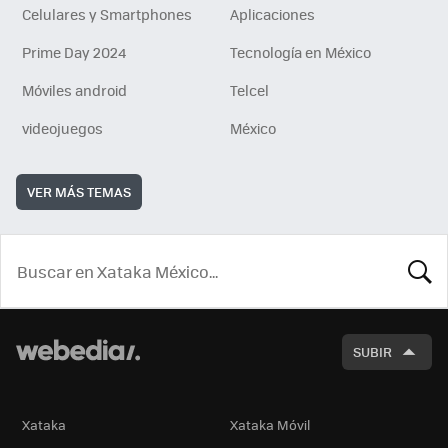
Celulares y Smartphones
Aplicaciones
Prime Day 2024
Tecnología en México
Móviles android
Telcel
videojuegos
México
VER MÁS TEMAS
BUSCA
SUBIR
Xataka
Xataka Móvil