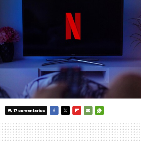
17 comentarios
FACEBOOK
TWITTER
FLIPBOARD
E-
WHATSAPP
MAIL