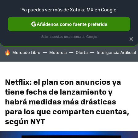
Ya puedes ver más de Xataka MX en Google
SELECCIÓN
GAMING
HOME
AUTO
TERRITORIO SAM
Añádenos como fuente preferida
Solo necesitas una cuenta de Google
×
HOY SE HABLA DE
Mercado Libre
Motorola
Oferta
Inteligencia Artificial
Netflix: el plan con anuncios ya
tiene fecha de lanzamiento y
habrá medidas más drásticas
para los que comparten cuentas,
según NYT