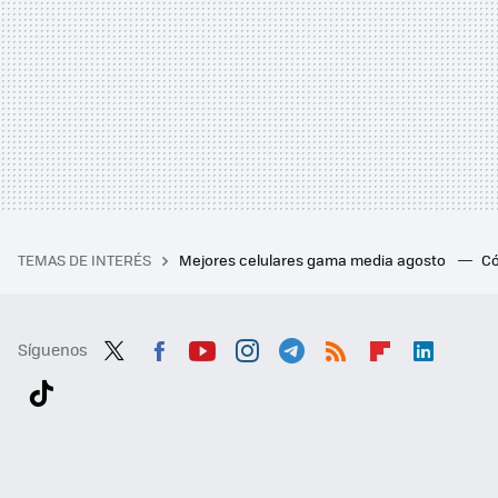
TEMAS DE INTERÉS
Mejores celulares gama media agosto
Có
Síguenos
Twit
Fac
You
Inst
Tele
RSS
Flip
Link
ter
ebo
tub
agr
gra
boa
edI
Tikt
ok
e
am
m
rd
n
ok