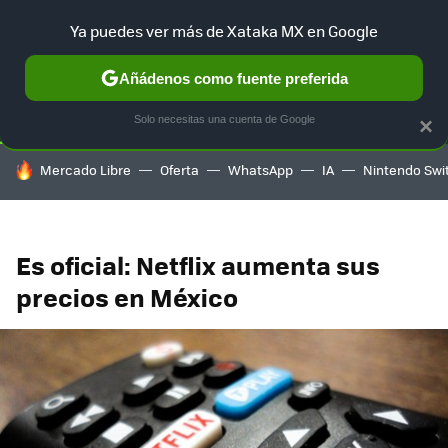
Ya puedes ver más de Xataka MX en Google
SELECCIÓN
GAMING
HOME
AUTO
TERRITORIO SAM
Añádenos como fuente preferida
Solo necesitas una cuenta de Google
×
HOY SE HABLA DE
Mercado Libre
Oferta
WhatsApp
IA
Nintendo Swi
Es oficial: Netflix aumenta sus
precios en México