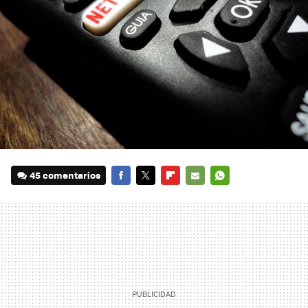
45 comentarios
FACEBOOK
TWITTER
FLIPBOARD
E-
WHATSAPP
MAIL