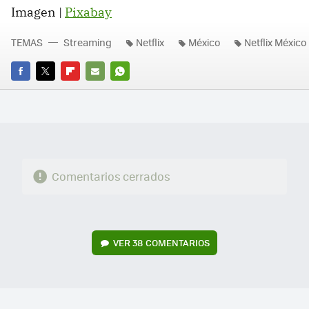
Imagen |
Pixabay
TEMAS
Streaming
Netflix
México
Netflix México
FACEBOOK
TWITTER
FLIPBOARD
E-
WHATSAPP
MAIL
Comentarios cerrados
VER
38 COMENTARIOS