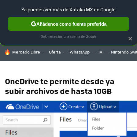
Ya puedes ver más de Xataka MX en Google
SELECCIÓN
GAMING
HOME
AUTO
TERRITORIO SAM
Añádenos como fuente preferida
Solo necesitas una cuenta de Google
×
HOY SE HABLA DE
Mercado Libre
Oferta
WhatsApp
IA
Nintendo Swi
OneDrive te permite desde ya
subir archivos de hasta 10GB