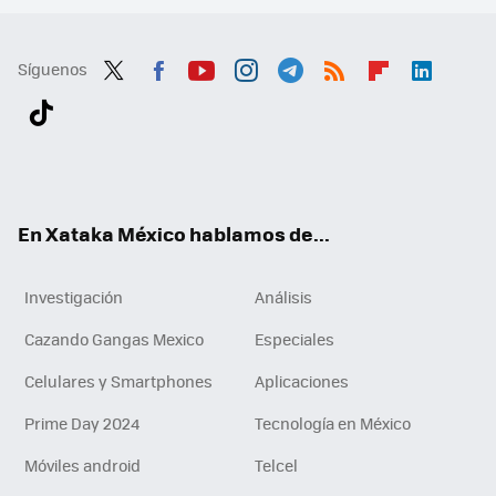
Síguenos
Twit
Fac
You
Inst
Tele
RSS
Flip
Link
ter
ebo
tub
agr
gra
boa
edI
Tikt
ok
e
am
m
rd
n
ok
En Xataka México hablamos de...
Investigación
Análisis
Cazando Gangas Mexico
Especiales
Celulares y Smartphones
Aplicaciones
Prime Day 2024
Tecnología en México
Móviles android
Telcel