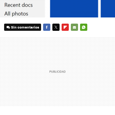
Sin comentarios
FACEBOOK
TWITTER
FLIPBOARD
E-
WHATSAPP
MAIL